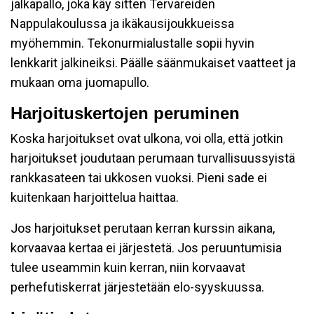
jalkapallo, joka käy sitten Tervareiden
Nappulakoulussa ja ikäkausijoukkueissa
myöhemmin. Tekonurmialustalle sopii hyvin
lenkkarit jalkineiksi. Päälle säänmukaiset vaatteet ja
mukaan oma juomapullo.
Harjoituskertojen peruminen
Koska harjoitukset ovat ulkona, voi olla, että jotkin
harjoitukset joudutaan perumaan turvallisuussyistä
rankkasateen tai ukkosen vuoksi. Pieni sade ei
kuitenkaan harjoittelua haittaa.
Jos harjoitukset perutaan kerran kurssin aikana,
korvaavaa kertaa ei järjestetä. Jos peruuntumisia
tulee useammin kuin kerran, niin korvaavat
perhefutiskerrat järjestetään elo-syyskuussa.