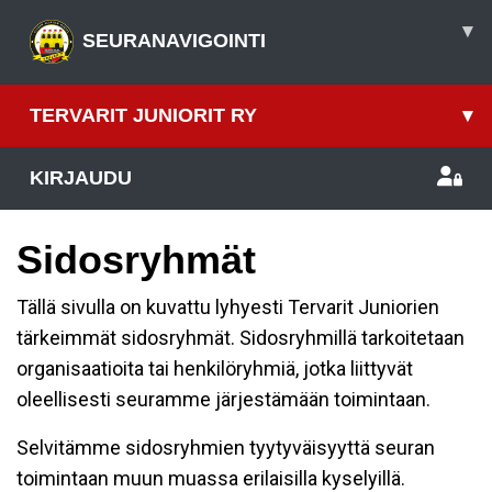
▾
SEURANAVIGOINTI
TERVARIT JUNIORIT RY
▾
KIRJAUDU
Sidosryhmät
Tällä sivulla on kuvattu lyhyesti Tervarit Juniorien
tärkeimmät sidosryhmät. Sidosryhmillä tarkoitetaan
organisaatioita tai henkilöryhmiä, jotka liittyvät
oleellisesti seuramme järjestämään toimintaan.
Selvitämme sidosryhmien tyytyväisyyttä seuran
toimintaan muun muassa erilaisilla kyselyillä.