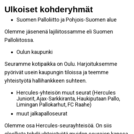
Ulkoiset kohderyhmät
Suomen Palloliitto ja Pohjois-Suomen alue
Olemme jäsenenä lajiliitossamme eli Suomen
Palloliitossa.
Oulun kaupunki
Seuramme kotipaikka on Oulu. Harjoituksemme
pyörivät usein kaupungin tiloissa ja teemme
yhteistyötä hallihankkeen suhteen.
Hercules-yhteisön muut seurat (Hercules
Juniorit, Ajax-Sarkkiranta, Haukiputaan Pallo,
Limingan Pallokarhut, FC Raahe)
muut jalkapalloseurat
Olemme osa Hercules-seurayhteisöä. On siis
oleellista tehdä yhteistyötä muiden seurojen kanssa.