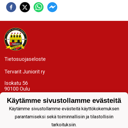
Tietosuojaseloste
Tervarit Juniorit ry
Isokatu 56
90100 Oulu
toimisto@tervaritjuniorit.fi
Käytämme sivustollamme evästeitä
Laadukasta jalkapalloa jokaiselle.
Käytämme sivustollamme evästeitä käyttökokemuksen
parantamiseksi sekä toiminnallisiin ja tilastollisiin
tarkoituksiin.