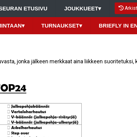
Arkis
SEURAN ETUSIVU
JOUKKUEET
▾
MINTAAN
▾
TURNAUKSET
▾
BRIEFLY IN E
vasta, jonka jälkeen merkkaat aina liikkeen suoritetuksi, 