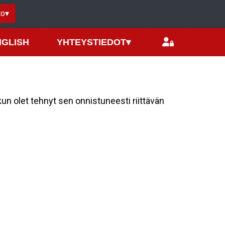
to
▾
NGLISH
YHTEYSTIEDOT
▾
kun olet tehnyt sen onnistuneesti riittävän