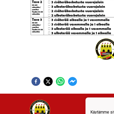
Tervar
Isoka
Käytämme siv