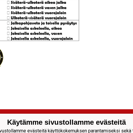
it Juniorit ry
Käytämme sivustollamme evästeitä
tu 56
ustollamme evästeitä käyttökokemuksen parantamiseksi sekä to