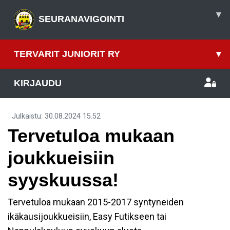
▾
SEURANAVIGOINTI
TERVARIT JUNIORIT RY
▾
KIRJAUDU
Julkaistu
:
30.08.2024
15.52
Tervetuloa mukaan
joukkueisiin
syyskuussa!
Tervetuloa mukaan 2015-2017 syntyneiden
ikäkausijoukkueisiin, Easy Futikseen tai