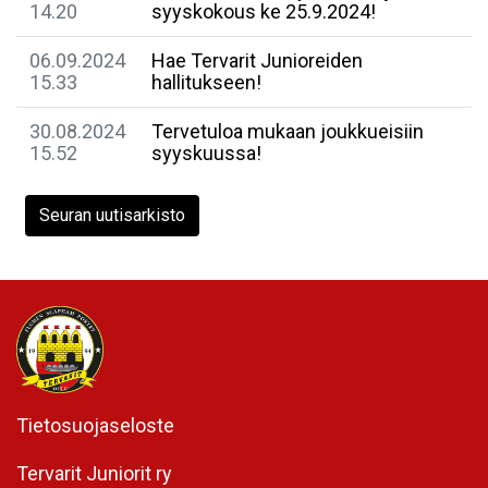
14.20
syyskokous ke 25.9.2024!
06.09.2024
Hae Tervarit Junioreiden
15.33
hallitukseen!
30.08.2024
Tervetuloa mukaan joukkueisiin
15.52
syyskuussa!
Seuran uutisarkisto
Tietosuojaseloste
Tervarit Juniorit ry