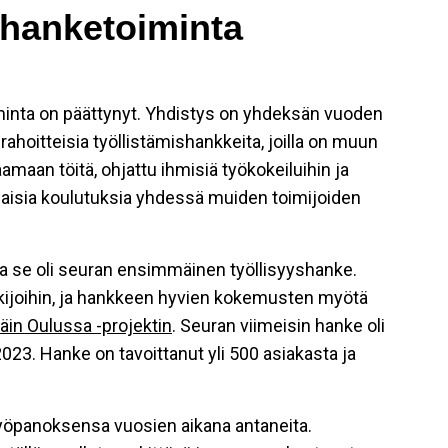
shanketoiminta
oiminta on päättynyt. Yhdistys on yhdeksän vuoden
ahoitteisia työllistämishankkeita, joilla on muun
maan töitä, ohjattu ihmisiä työkokeiluihin ja
ilaisia koulutuksia yhdessä muiden toimijoiden
ja se oli seuran ensimmäinen työllisyyshanke.
akijoihin, ja hankkeen hyvien kokemusten myötä
äin Oulussa -projektin
. Seuran viimeisin hanke oli
023. Hanke on tavoittanut yli 500 asiakasta ja
e työpanoksensa vuosien aikana antaneita.