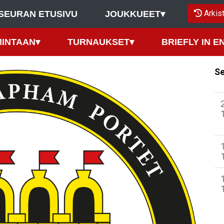
Arkis
SEURAN ETUSIVU
JOUKKUEET
▾
MINTAAN
▾
TURNAUKSET
▾
BRIEFLY IN E
Se