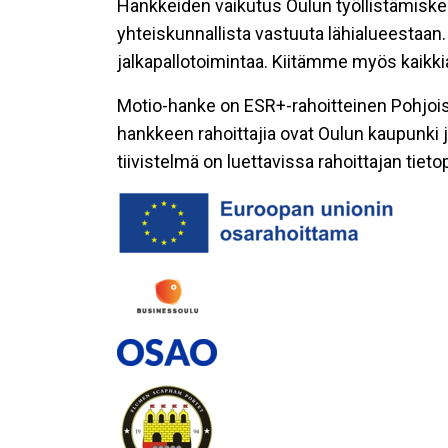
Hankkeiden vaikutus Oulun työllistämisken
yhteiskunnallista vastuuta lähialueestaa
jalkapallotoimintaa. Kiitämme myös kaikk
Motio-hanke on ESR+-rahoitteinen Pohjoi
hankkeen rahoittajia ovat Oulun kaupunki 
tiivistelmä on luettavissa rahoittajan tie