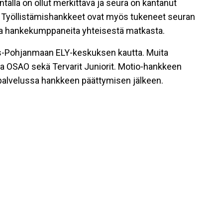
tällä on ollut merkittävä ja seura on kantanut
n. Työllistämishankkeet ovat myös tukeneet seuran
ia hankekumppaneita yhteisestä matkasta.
s-Pohjanmaan ELY-keskuksen kautta. Muita
ja OSAO sekä Tervarit Juniorit. Motio-hankkeen
topalvelussa hankkeen päättymisen jälkeen.