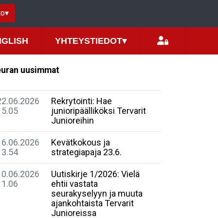
to
▾
NGLISH
YHTEYSTIEDOT
▾
uran uusimmat
22.06.2026
Rekrytointi: Hae
15.05
junioripäälliköksi Tervarit
Junioreihin
16.06.2026
Kevätkokous ja
13.54
strategiapaja 23.6.
10.06.2026
Uutiskirje 1/2026: Vielä
11.06
ehtii vastata
seurakyselyyn ja muuta
ajankohtaista Tervarit
Junioreissa