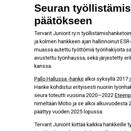
Seuran työllistämi
päätökseen
Tervarit Juniorit ry:n työllistämishanket
ja kolmen hankkeen ajan hallinnoinut ESR-r
muassa autettu työttömiä työnhakijoita saa
avustettu työnhaussa, sekä järjestetty er
kanssa.
Pallo Hallussa -hanke
alkoi syksyllä 2017 
Hanke kohdistui erityisesti nuoriin työnh
seura toteutti vuosina 2020—2022
Eteenp
nimeltään Motio ja se alkoi alkuvuodesta 2
päättyy vuoden 2025 lopussa.
Tervarit Juniorit kiittää kaikkia hankkeill