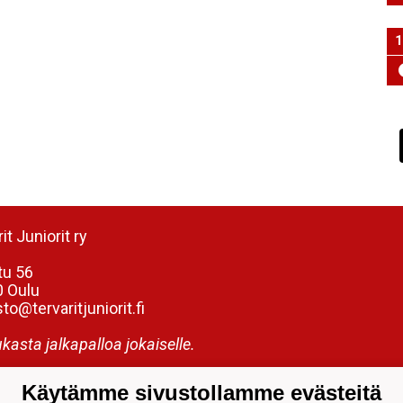
1
it Juniorit ry
tu 56
 Oulu
to@tervaritjuniorit.fi
kasta jalkapalloa jokaiselle.
Käytämme sivustollamme evästeitä