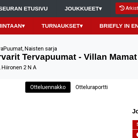
Arkis
SEURAN ETUSIVU
JOUKKUEET
▾
MINTAAN
▾
TURNAUKSET
▾
BRIEFLY IN E
waPuumat
,
Naisten sarja
rvarit Tervapuumat - Villan Mamat
, Hiironen 2 N A
Otteluennakko
Otteluraportti
J