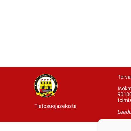
Tervar
Isoka
90100
toimis
Tietosuojaseloste
Laadu