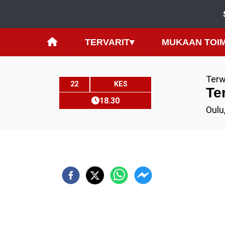
TERVARIT
▾
MUKAAN TOI
Ter
22
KES
Te
18.30
Oulu