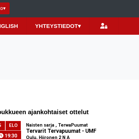
to
▾
NGLISH
YHTEYSTIEDOT
▾
oukkueen ajankohtaiset ottelut
Naisten sarja , TerwaPuumat
5
ELO
Tervarit Tervapuumat - UMF
19:30
Oulu, Hiironen 2 N A