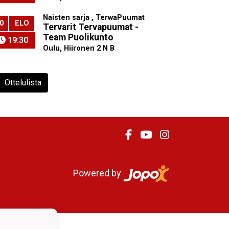
Naisten sarja , TerwaPuumat
0
ELO
Tervarit Tervapuumat -
Team Puolikunto
19:30
Oulu, Hiironen 2 N B
Ottelulista
Powered by