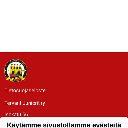
Tietosuojaseloste
Tervarit Juniorit ry
Isokatu 56
90100 Oulu
Käytämme sivustollamme evästeitä
toimisto@tervaritjuniorit.fi