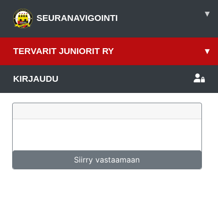
▾
SEURANAVIGOINTI
TERVARIT JUNIORIT RY
▾
KIRJAUDU