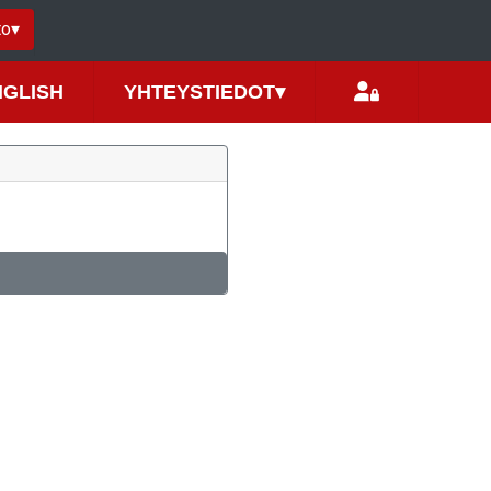
to
▾
NGLISH
YHTEYSTIEDOT
▾