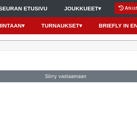
Arkis
SEURAN ETUSIVU
JOUKKUEET
▾
MINTAAN
▾
TURNAUKSET
▾
BRIEFLY IN E