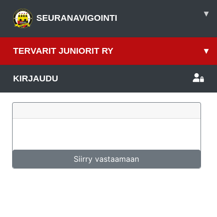
▾
SEURANAVIGOINTI
TERVARIT JUNIORIT RY
▾
KIRJAUDU