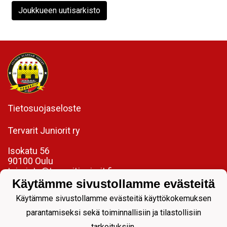
Joukkueen uutisarkisto
Tietosuojaseloste
Tervarit Juniorit ry
Isokatu 56
90100 Oulu
toimisto@tervaritjuniorit.fi
Käytämme sivustollamme evästeitä
Laadukasta jalkapalloa jokaiselle.
Käytämme sivustollamme evästeitä käyttökokemuksen
parantamiseksi sekä toiminnallisiin ja tilastollisiin
tarkoituksiin.