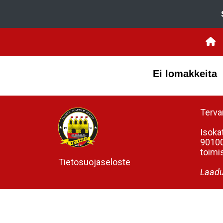
Ei lomakkeita
Tervar
Isoka
90100
toimis
Tietosuojaseloste
Laadu