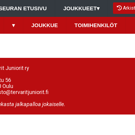
Arkis
SEURAN ETUSIVU
JOUKKUEET
▾
▾
JOUKKUE
TOIMIHENKILÖT
it Juniorit ry
tu 56
 Oulu
to@tervaritjuniorit.fi
kasta jalkapalloa jokaiselle.