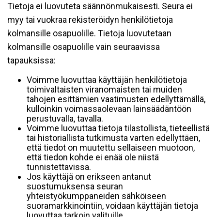
Tietoja ei luovuteta säännönmukaisesti. Seura ei
myy tai vuokraa rekisteröidyn henkilötietoja
kolmansille osapuolille. Tietoja luovutetaan
kolmansille osapuolille vain seuraavissa
tapauksissa:
Voimme luovuttaa käyttäjän henkilötietoja
toimivaltaisten viranomaisten tai muiden
tahojen esittämien vaatimusten edellyttämällä,
kulloinkin voimassaolevaan lainsäädäntöön
perustuvalla, tavalla.
Voimme luovuttaa tietoja tilastollista, tieteellistä
tai historiallista tutkimusta varten edellyttäen,
että tiedot on muutettu sellaiseen muotoon,
että tiedon kohde ei enää ole niistä
tunnistettavissa.
Jos käyttäjä on erikseen antanut
suostumuksensa seuran
yhteistyökumppaneiden sähköiseen
suoramarkkinointiin, voidaan käyttäjän tietoja
luovuttaa tarkoin valituille