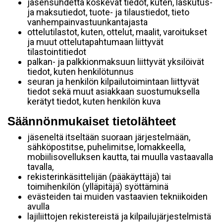
jäsensuhdetta koskevat tiedot, kuten, laskutus-
ja maksutiedot, tuote- ja tilaustiedot, tieto
vanhempainvastuunkantajasta
ottelutilastot, kuten, ottelut, maalit, varoitukset
ja muut ottelutapahtumaan liittyvät
tilastointitiedot
palkan- ja palkkionmaksuun liittyvät yksilöivät
tiedot, kuten henkilötunnus
seuran ja henkilön kilpailutoimintaan liittyvät
tiedot sekä muut asiakkaan suostumuksella
kerätyt tiedot, kuten henkilön kuva
Säännönmukaiset tietolähteet
jäseneltä itseltään suoraan järjestelmään,
sähköpostitse, puhelimitse, lomakkeella,
mobiilisovelluksen kautta, tai muulla vastaavalla
tavalla,
rekisterinkäsittelijän (pääkäyttäjä) tai
toimihenkilön (ylläpitäjä) syöttäminä
evästeiden tai muiden vastaavien tekniikoiden
avulla
lajiliittojen rekistereistä ja kilpailujärjestelmistä