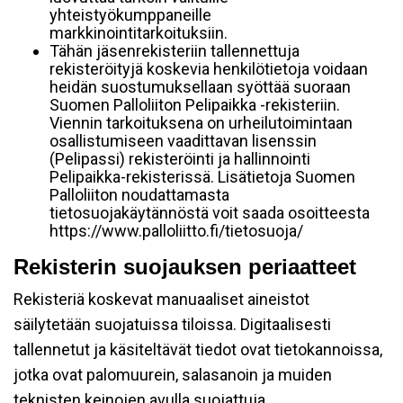
yhteistyökumppaneille
markkinointitarkoituksiin.
Tähän jäsenrekisteriin tallennettuja
rekisteröityjä koskevia henkilötietoja voidaan
heidän suostumuksellaan syöttää suoraan
Suomen Palloliiton Pelipaikka -rekisteriin.
Viennin tarkoituksena on urheilutoimintaan
osallistumiseen vaadittavan lisenssin
(Pelipassi) rekisteröinti ja hallinnointi
Pelipaikka-rekisterissä. Lisätietoja Suomen
Palloliiton noudattamasta
tietosuojakäytännöstä voit saada osoitteesta
https://www.palloliitto.fi/tietosuoja/
Rekisterin suojauksen periaatteet
Rekisteriä koskevat manuaaliset aineistot
säilytetään suojatuissa tiloissa. Digitaalisesti
tallennetut ja käsiteltävät tiedot ovat tietokannoissa,
jotka ovat palomuurein, salasanoin ja muiden
teknisten keinojen avulla suojattuja.