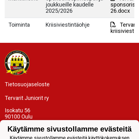
joukkueille kaudelle
sponsoriso
2025/2026
26.docx
Toiminta
Kriisiviestintäohje
Tervarit
kriisiviest
Tietosuojaseloste
Tervarit Juniorit ry
Isokatu 56
90100 Oulu
toimisto@tervaritjuniorit.fi
Käytämme sivustollamme evästeitä
Laadukasta jalkapalloa jokaiselle.
Käytämme sivustollamme evästeitä käyttökokemuksen