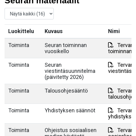
Seuran materiaalit
Luokittelu
Kuvaus
Nimi
Toiminta
Seuran toiminnan
Tervarit
vuosikello
toiminnan v
Toiminta
Seuran
Tervarit
viestintäsuunnitelma
viestintäsu
(päivitetty 2026)
Toiminta
Talousohjesääntö
Tervarit
talousohje
Toiminta
Yhdistyksen säännöt
Tervarit
yhdistykse
Toiminta
Ohjeistus sosiaalisen
Tervarit