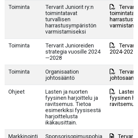
Toiminta
Tervarit Juniorit ry:n
Tervari
toimintatavat
toimintatava
turvallisen
harrastusy
harrastusympäristön
varmistami
varmistamiseksi
Toiminta
Tervarit Junioreiden
Tervarit
strategia vuosille 2024
2024-2028.
—2028
Toiminta
Organisaation
Tervarit
johtosääntö
johtosaant
Ohjeet
Lasten ja nuorten
Lasten 
fyysinen harjoittelu ja
fyysinen har
ravitsemus. Tietoa
ravitsemus
esimerkiksi fyysisestä
harjoittelusta
ikäkausittain.
Markkinointi
Sponsorisopimuspohja
Tervarit 