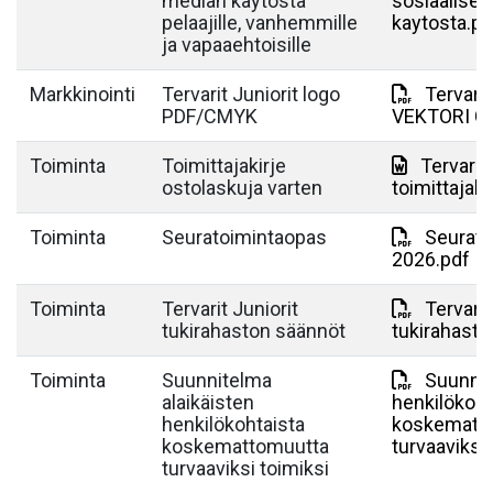
median käytöstä
sosiaalise
pelaajille, vanhemmille
kaytosta.pd
ja vapaaehtoisille
Markkinointi
Tervarit Juniorit logo
Tervarit
PDF/CMYK
VEKTORI C
Toiminta
Toimittajakirje
Tervarit 
ostolaskuja varten
toimittajaki
Toiminta
Seuratoimintaopas
Seurato
2026.pdf
Toiminta
Tervarit Juniorit
Tervarit
tukirahaston säännöt
tukirahasto
Toiminta
Suunnitelma
Suunnit
alaikäisten
henkilökoht
henkilökohtaista
koskematt
koskemattomuutta
turvaaviksi 
turvaaviksi toimiksi