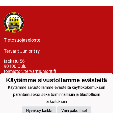
Tietosuojaseloste
Tervarit Juniorit ry
Isokatu 56
90100 Oulu
toimisto@tervaritjuniorit.fi
Käytämme sivustollamme evästeitä
Laadukasta jalkapalloa jokaiselle.
Käytämme sivustollamme evästeitä käyttökokemuksen
parantamiseksi sekä toiminnallisiin ja tilastollisiin
tarkoituksiin.
Hyväksy kaikki
Vain pakolliset
Powered by