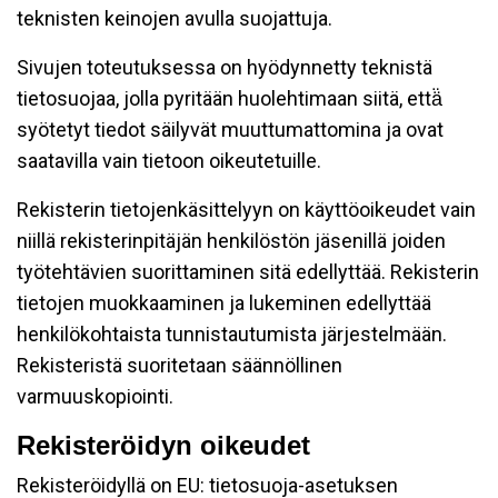
teknisten keinojen avulla suojattuja.
Sivujen toteutuksessa on hyödynnetty teknistä
tietosuojaa, jolla pyritään huolehtimaan siitä, että̈
syötetyt tiedot säilyvät muuttumattomina ja ovat
saatavilla vain tietoon oikeutetuille.
Rekisterin tietojenkäsittelyyn on käyttöoikeudet vain
niillä rekisterinpitäjän henkilöstön jäsenillä joiden
työtehtävien suorittaminen sitä edellyttää. Rekisterin
tietojen muokkaaminen ja lukeminen edellyttää
henkilökohtaista tunnistautumista järjestelmään.
Rekisteristä suoritetaan säännöllinen
varmuuskopiointi.
Rekisteröidyn oikeudet
Rekisteröidyllä on EU: tietosuoja-asetuksen