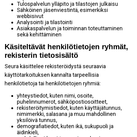
Tulospalvelun ylläpito ja tilastojen julkaisu
Sähköinen jäsenviestintä, esimerkiksi
webbisivut
Analysointi ja tilastointi
Asiakaspalvelun ja toiminnan toteuttaminen
sekä kehittäminen
Käsiteltävät henkilötietojen ryhmät,
rekisterin tietosisältö
Seura käsittelee rekisteröidystä seuraavia
käyttötarkoituksen kannalta tarpeellisia
henkilötietoja tai henkilötietojen ryhmiä:
yhteystiedot, kuten nimi, osoite,
puhelinnumerot, sähköpostiosoitteet,
rekisteröitymistiedot, kuten käyttäjätunnus,
nimimerkki, salasana ja muu mahdollinen
yksilöivä tunnus,
demografiatiedot, kuten ikä, sukupuoli ja
äidinkieli,