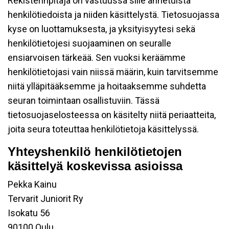
Rekisterinpitäjä on vastuussa sille annetuista
henkilötiedoista ja niiden käsittelystä. Tietosuojassa
kyse on luottamuksesta, ja yksityisyytesi sekä
henkilötietojesi suojaaminen on seuralle
ensiarvoisen tärkeää. Sen vuoksi keräämme
henkilötietojasi vain niissä määrin, kuin tarvitsemme
niitä ylläpitääksemme ja hoitaaksemme suhdetta
seuran toimintaan osallistuviin. Tässä
tietosuojaselosteessa on käsitelty niitä periaatteita,
joita seura toteuttaa henkilötietoja käsittelyssä.
Yhteyshenkilö henkilötietojen
käsittelyä koskevissa asioissa
Pekka Kainu
Tervarit Juniorit Ry
Isokatu 56
90100 Oulu