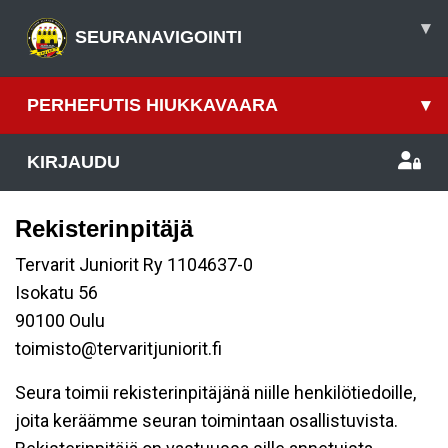
▾
SEURANAVIGOINTI
PERHEFUTIS HIUKKAVAARA
▾
KIRJAUDU
Rekisterinpitäjä
Tervarit Juniorit Ry 1104637-0
Isokatu 56
90100 Oulu
toimisto@tervaritjuniorit.fi
Seura toimii rekisterinpitäjänä niille henkilötiedoille,
joita keräämme seuran toimintaan osallistuvista.