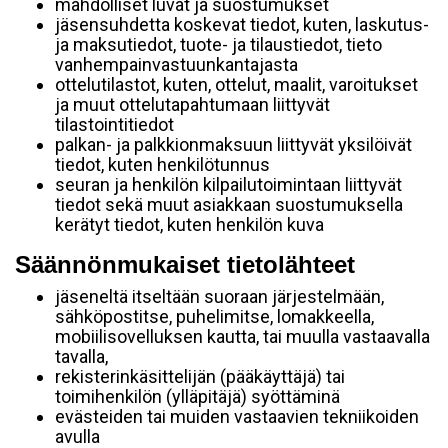
mahdolliset luvat ja suostumukset
jäsensuhdetta koskevat tiedot, kuten, laskutus-
ja maksutiedot, tuote- ja tilaustiedot, tieto
vanhempainvastuunkantajasta
ottelutilastot, kuten, ottelut, maalit, varoitukset
ja muut ottelutapahtumaan liittyvät
tilastointitiedot
palkan- ja palkkionmaksuun liittyvät yksilöivät
tiedot, kuten henkilötunnus
seuran ja henkilön kilpailutoimintaan liittyvät
tiedot sekä muut asiakkaan suostumuksella
kerätyt tiedot, kuten henkilön kuva
Säännönmukaiset tietolähteet
jäseneltä itseltään suoraan järjestelmään,
sähköpostitse, puhelimitse, lomakkeella,
mobiilisovelluksen kautta, tai muulla vastaavalla
tavalla,
rekisterinkäsittelijän (pääkäyttäjä) tai
toimihenkilön (ylläpitäjä) syöttäminä
evästeiden tai muiden vastaavien tekniikoiden
avulla