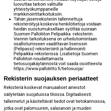
luovuttaa tarkoin valituille
yhteistyökumppaneille
markkinointitarkoituksiin.
Tähän jäsenrekisteriin tallennettuja
rekisteröityjä koskevia henkilötietoja voidaan
heidän suostumuksellaan syöttää suoraan
Suomen Palloliiton Pelipaikka -rekisteriin.
Viennin tarkoituksena on urheilutoimintaan
osallistumiseen vaadittavan lisenssin
(Pelipassi) rekisteröinti ja hallinnointi
Pelipaikka-rekisterissä. Lisätietoja Suomen
Palloliiton noudattamasta
tietosuojakäytännöstä voit saada osoitteesta
https://www.palloliitto.fi/tietosuoja/
Rekisterin suojauksen periaatteet
Rekisteriä koskevat manuaaliset aineistot
säilytetään suojatuissa tiloissa. Digitaalisesti
tallennetut ja käsiteltävät tiedot ovat tietokannoissa,
jotka ovat palomuurein, salasanoin ja muiden