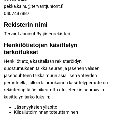
pekka.kainu@tervaritjuniorit.fi
0407487887
Rekisterin nimi
Tervarit Juniorit Ry jäsenrekisteri
Henkilötietojen käsittelyn
tarkoitukset
Henkilötietoja käsitellään rekisteröidyn
suostumuksen taikka seuran ja jäsenen välisen
jäsensuhteen taikka muun asiallisen yhteyden
perusteella, jolloin lainmukainen käsittelyperuste on
rekisterinpitäjän oikeutettu etu, etenkin seuraaviin
käsittelyn tarkoituksiin:
Jäsenyyksien ylläpito
Kilpailutoiminnan toteuttaminen