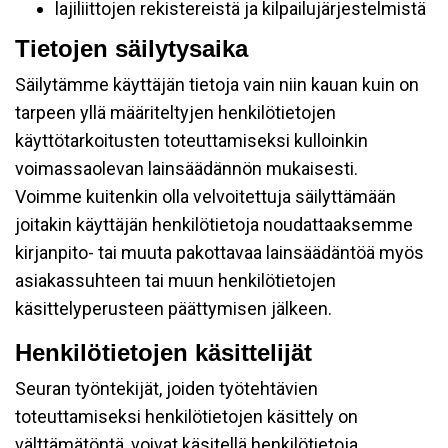
lajiliittojen rekistereistä ja kilpailujärjestelmistä
Tietojen säilytysaika
Säilytämme käyttäjän tietoja vain niin kauan kuin on
tarpeen yllä määriteltyjen henkilötietojen
käyttötarkoitusten toteuttamiseksi kulloinkin
voimassaolevan lainsäädännön mukaisesti.
Voimme kuitenkin olla velvoitettuja säilyttämään
joitakin käyttäjän henkilötietoja noudattaaksemme
kirjanpito- tai muuta pakottavaa lainsäädäntöä myös
asiakassuhteen tai muun henkilötietojen
käsittelyperusteen päättymisen jälkeen.
Henkilötietojen käsittelijät
Seuran työntekijät, joiden työtehtävien
toteuttamiseksi henkilötietojen käsittely on
välttämätöntä, voivat käsitellä henkilötietoja