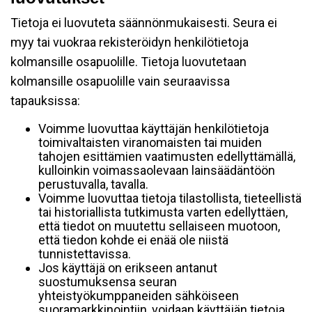
Tietoja ei luovuteta säännönmukaisesti. Seura ei
myy tai vuokraa rekisteröidyn henkilötietoja
kolmansille osapuolille. Tietoja luovutetaan
kolmansille osapuolille vain seuraavissa
tapauksissa:
Voimme luovuttaa käyttäjän henkilötietoja
toimivaltaisten viranomaisten tai muiden
tahojen esittämien vaatimusten edellyttämällä,
kulloinkin voimassaolevaan lainsäädäntöön
perustuvalla, tavalla.
Voimme luovuttaa tietoja tilastollista, tieteellistä
tai historiallista tutkimusta varten edellyttäen,
että tiedot on muutettu sellaiseen muotoon,
että tiedon kohde ei enää ole niistä
tunnistettavissa.
Jos käyttäjä on erikseen antanut
suostumuksensa seuran
yhteistyökumppaneiden sähköiseen
suoramarkkinointiin, voidaan käyttäjän tietoja