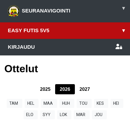
▾
SEURANAVIGOINTI
EASY FUTIS 5V5
▾
KIRJAUDU
Ottelut
2025
2026
2027
TAM
HEL
MAA
HUH
TOU
KES
HEI
ELO
SYY
LOK
MAR
JOU