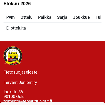
Elokuu
2026
Pvm
Ottelu
Paikka
Sarja
Joukkue
Tulo
Ei otteluita
Tietosuojaseloste
Tervarit Juniorit ry
Isokatu 56
90100 Oulu
toimisto@tervaritjuniorit.fi