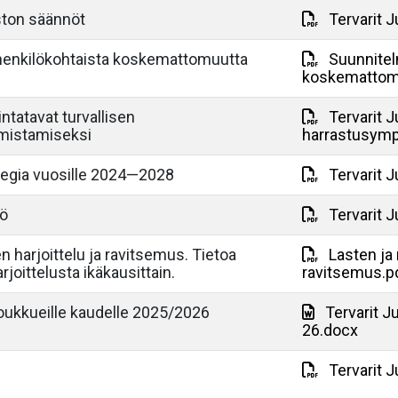
aston säännöt
Tervarit J
 henkilökohtaista koskemattomuutta
Suunnitel
koskemattomuu
intatavat turvallisen
Tervarit J
mistamiseksi
harrastusymp
ategia vuosille 2024—2028
Tervarit J
tö
Tervarit J
n harjoittelu ja ravitsemus. Tietoa
Lasten ja 
joittelusta ikäkausittain.
ravitsemus.p
ukkueille kaudelle 2025/2026
Tervarit 
26.docx
Tervarit J