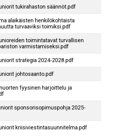
uniorit tukirahaston säännöt.pdf
ma alaikäisten henkilökohtaista
tta turvaaviksi toimiksi.pdf
unioreiden toimintatavat turvallisen
ariston varmistamiseksi.pdf
uniorit strategia 2024-2028.pdf
uniorit johtosaanto.pdf
nuorten fyysinen harjoittelu ja
df
Juniorit sponsorisopimuspohja 2025-
uniorit kriisiviestintasuunnitelma.pdf