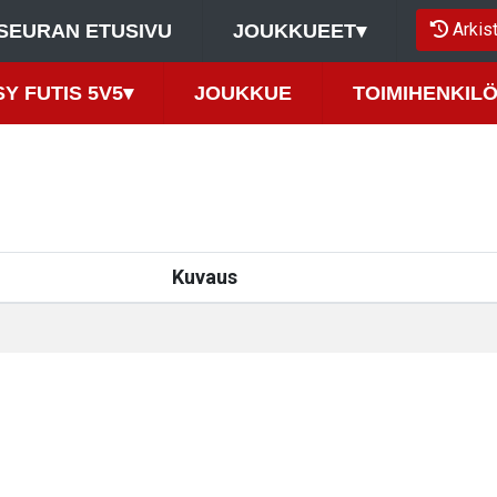
Arkis
SEURAN ETUSIVU
JOUKKUEET
▾
Y FUTIS 5V5
▾
JOUKKUE
TOIMIHENKIL
Kuvaus