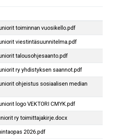
uniorit toiminnan vuosikello.pdf
uniorit viestintäsuunnitelma.pdf
Juniorit talousohjesaanto.pdf
uniorit ry yhdistyksen saannot.pdf
Juniorit ohjeistus sosiaalisen median
Juniorit logo VEKTORI CMYK.pdf
niorit ry toimittajakirje.docx
intaopas 2026.pdf