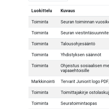
Luokittelu
Kuvaus
Toiminta
Seuran toiminnan vuosike
Toiminta
Seuran viestintäsuunnite
Toiminta
Talousohjesääntö
Toiminta
Yhdistyksen säännöt
Toiminta
Ohjeistus sosiaalisen med
vapaaehtoisille
Markkinointi
Tervarit Juniorit logo P
Toiminta
Toimittajakirje ostolasku
Toiminta
Seuratoimintaopas