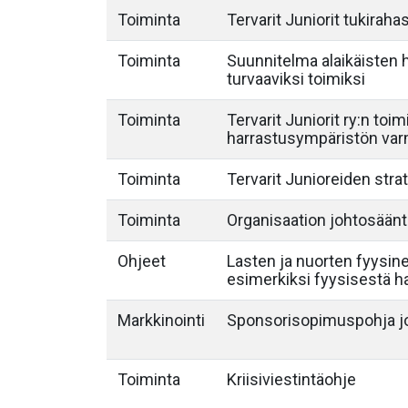
Toiminta
Tervarit Juniorit tukirah
Toiminta
Suunnitelma alaikäisten
turvaaviksi toimiksi
Toiminta
Tervarit Juniorit ry:n toim
harrastusympäristön var
Toiminta
Tervarit Junioreiden str
Toiminta
Organisaation johtosään
Ohjeet
Lasten ja nuorten fyysine
esimerkiksi fyysisestä har
Markkinointi
Sponsorisopimuspohja jo
Toiminta
Kriisiviestintäohje