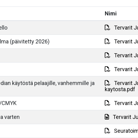
Nimi
llo
Tervarit J
lma (päivitetty 2026)
Tervarit J
Tervarit 
Tervarit J
ian käytöstä pelaajille, vanhemmille ja
Tervarit 
kaytosta.pdf
DF/CMYK
Tervarit 
ja varten
Tervarit Ju
Seuratoim