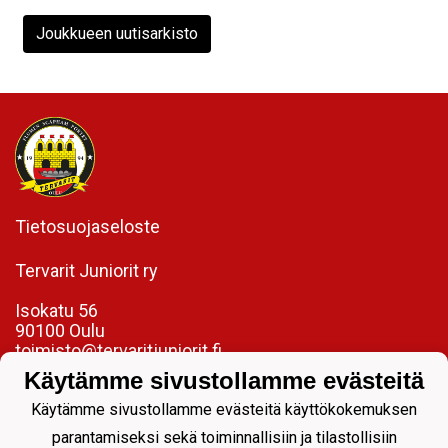
Joukkueen uutisarkisto
Tietosuojaseloste
Tervarit Juniorit ry
Isokatu 56
90100 Oulu
toimisto@tervaritjuniorit.fi
Käytämme sivustollamme evästeitä
Laadukasta jalkapalloa jokaiselle.
Käytämme sivustollamme evästeitä käyttökokemuksen
parantamiseksi sekä toiminnallisiin ja tilastollisiin