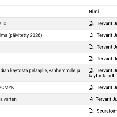
Nimi
llo
Tervarit J
lma (päivitetty 2026)
Tervarit J
Tervarit 
Tervarit J
ian käytöstä pelaajille, vanhemmille ja
Tervarit 
kaytosta.pdf
DF/CMYK
Tervarit 
ja varten
Tervarit Ju
Seuratoim