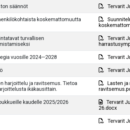
aston säännöt
Tervarit J
 henkilökohtaista koskemattomuutta
Suunnitel
koskemattomuu
intatavat turvallisen
Tervarit J
mistamiseksi
harrastusymp
ategia vuosille 2024—2028
Tervarit J
tö
Tervarit J
n harjoittelu ja ravitsemus. Tietoa
Lasten ja 
joittelusta ikäkausittain.
ravitsemus.p
ukkueille kaudelle 2025/2026
Tervarit 
26.docx
Tervarit J