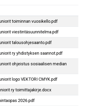
uniorit toiminnan vuosikello.pdf
uniorit viestintäsuunnitelma.pdf
Juniorit talousohjesaanto.pdf
uniorit ry yhdistyksen saannot.pdf
Juniorit ohjeistus sosiaalisen median
Juniorit logo VEKTORI CMYK.pdf
niorit ry toimittajakirje.docx
intaopas 2026.pdf