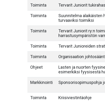
Toiminta
Tervarit Juniorit tukirah
Toiminta
Suunnitelma alaikäisten
turvaaviksi toimiksi
Toiminta
Tervarit Juniorit ry:n toim
harrastusympäristön var
Toiminta
Tervarit Junioreiden str
Toiminta
Organisaation johtosään
Ohjeet
Lasten ja nuorten fyysine
esimerkiksi fyysisestä har
Markkinointi
Sponsorisopimuspohja jo
Toiminta
Kriisiviestintäohje