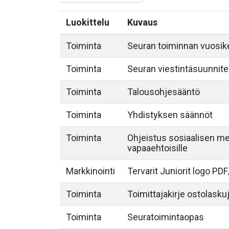
Luokittelu
Kuvaus
Toiminta
Seuran toiminnan vuosike
Toiminta
Seuran viestintäsuunnite
Toiminta
Talousohjesääntö
Toiminta
Yhdistyksen säännöt
Toiminta
Ohjeistus sosiaalisen med
vapaaehtoisille
Markkinointi
Tervarit Juniorit logo P
Toiminta
Toimittajakirje ostolasku
Toiminta
Seuratoimintaopas