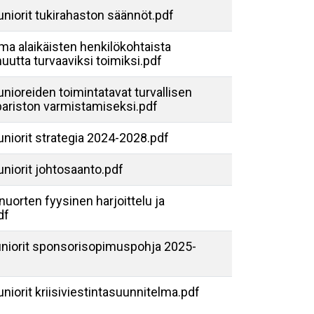
uniorit tukirahaston säännöt.pdf
ma alaikäisten henkilökohtaista
tta turvaaviksi toimiksi.pdf
unioreiden toimintatavat turvallisen
ariston varmistamiseksi.pdf
uniorit strategia 2024-2028.pdf
uniorit johtosaanto.pdf
nuorten fyysinen harjoittelu ja
df
Juniorit sponsorisopimuspohja 2025-
uniorit kriisiviestintasuunnitelma.pdf