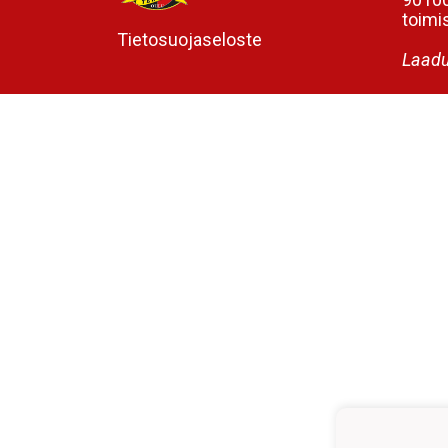
toimis
Tietosuojaseloste
Laadu