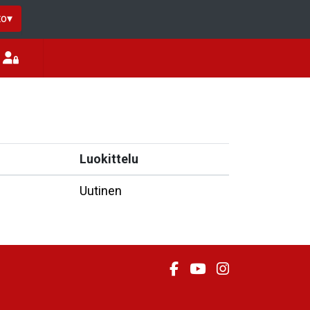
to
▾
Luokittelu
Uutinen