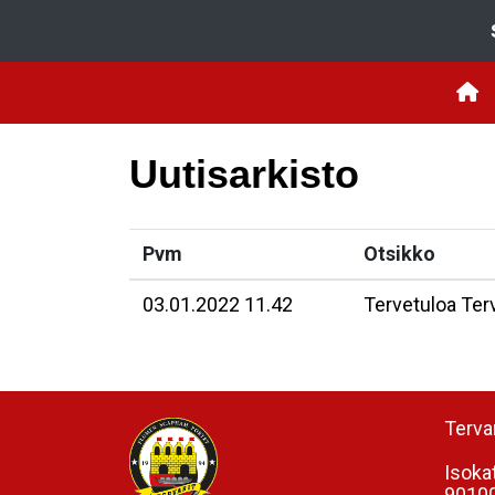
Uutisarkisto
Pvm
Otsikko
03.01.2022 11.42
Tervetuloa Terv
Tervar
Isoka
90100