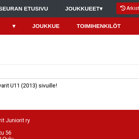
Arkis
SEURAN ETUSIVU
JOUKKUEET
▾
▾
JOUKKUE
TOIMIHENKILÖT
arit U11 (2013) sivuille!
it Juniorit ry
tu 56
 Oulu