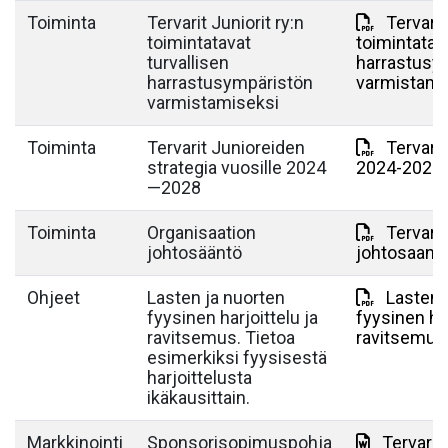
Toiminta
Tervarit Juniorit ry:n
Tervari
toimintatavat
toimintatava
turvallisen
harrastusy
harrastusympäristön
varmistami
varmistamiseksi
Toiminta
Tervarit Junioreiden
Tervarit
strategia vuosille 2024
2024-2028.
—2028
Toiminta
Organisaation
Tervarit
johtosääntö
johtosaant
Ohjeet
Lasten ja nuorten
Lasten 
fyysinen harjoittelu ja
fyysinen har
ravitsemus. Tietoa
ravitsemus
esimerkiksi fyysisestä
harjoittelusta
ikäkausittain.
Markkinointi
Sponsorisopimuspohja
Tervarit 