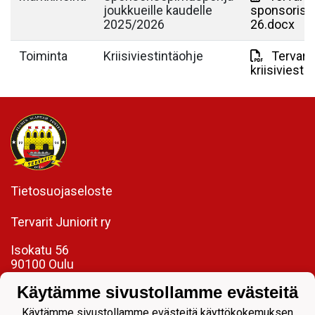
joukkueille kaudelle
sponsoriso
2025/2026
26.docx
Toiminta
Kriisiviestintäohje
Tervarit
kriisiviest
Tietosuojaseloste
Tervarit Juniorit ry
Isokatu 56
90100 Oulu
toimisto@tervaritjuniorit.fi
Käytämme sivustollamme evästeitä
Laadukasta jalkapalloa jokaiselle.
Käytämme sivustollamme evästeitä käyttökokemuksen