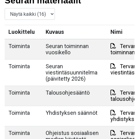
Seuran materiaalit
Luokittelu
Kuvaus
Nimi
Toiminta
Seuran toiminnan
Tervarit
vuosikello
toiminnan v
Toiminta
Seuran
Tervarit
viestintäsuunnitelma
viestintäsu
(päivitetty 2026)
Toiminta
Talousohjesääntö
Tervarit
talousohje
Toiminta
Yhdistyksen säännöt
Tervarit
yhdistykse
Toiminta
Ohjeistus sosiaalisen
Tervarit