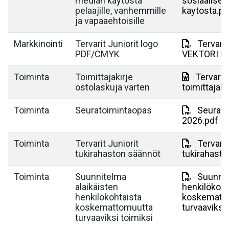
median käytöstä
sosiaalise
pelaajille, vanhemmille
kaytosta.pd
ja vapaaehtoisille
Markkinointi
Tervarit Juniorit logo
Tervarit
PDF/CMYK
VEKTORI C
Toiminta
Toimittajakirje
Tervarit 
ostolaskuja varten
toimittajaki
Toiminta
Seuratoimintaopas
Seurato
2026.pdf
Toiminta
Tervarit Juniorit
Tervarit
tukirahaston säännöt
tukirahasto
Toiminta
Suunnitelma
Suunnit
alaikäisten
henkilökoht
henkilökohtaista
koskematt
koskemattomuutta
turvaaviksi 
turvaaviksi toimiksi