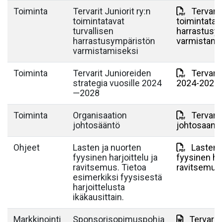
Toiminta
Tervarit Juniorit ry:n
Tervari
toimintatavat
toimintatava
turvallisen
harrastusy
harrastusympäristön
varmistami
varmistamiseksi
Toiminta
Tervarit Junioreiden
Tervarit
strategia vuosille 2024
2024-2028.
—2028
Toiminta
Organisaation
Tervarit
johtosääntö
johtosaant
Ohjeet
Lasten ja nuorten
Lasten 
fyysinen harjoittelu ja
fyysinen har
ravitsemus. Tietoa
ravitsemus
esimerkiksi fyysisestä
harjoittelusta
ikäkausittain.
Markkinointi
Sponsorisopimuspohja
Tervarit 