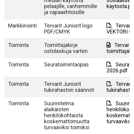
median käytöstä
sosiaalise
pelaajille, vanhemmille
kaytosta.pd
ja vapaaehtoisille
Markkinointi
Tervarit Juniorit logo
Tervarit
PDF/CMYK
VEKTORI C
Toiminta
Toimittajakirje
Tervarit 
ostolaskuja varten
toimittajaki
Toiminta
Seuratoimintaopas
Seurato
2026.pdf
Toiminta
Tervarit Juniorit
Tervarit
tukirahaston säännöt
tukirahasto
Toiminta
Suunnitelma
Suunnit
alaikäisten
henkilökoht
henkilökohtaista
koskematt
koskemattomuutta
turvaaviksi 
turvaaviksi toimiksi