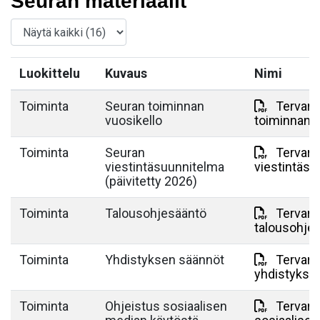
Seuran materiaalit
Luokittelu
Kuvaus
Nimi
Toiminta
Seuran toiminnan
Tervarit
vuosikello
toiminnan v
Toiminta
Seuran
Tervarit
viestintäsuunnitelma
viestintäsu
(päivitetty 2026)
Toiminta
Talousohjesääntö
Tervarit
talousohje
Toiminta
Yhdistyksen säännöt
Tervarit
yhdistykse
Toiminta
Ohjeistus sosiaalisen
Tervarit