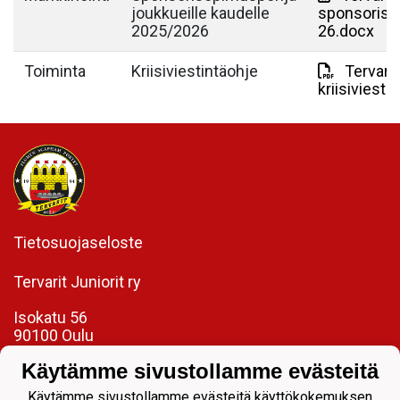
joukkueille kaudelle
sponsoriso
2025/2026
26.docx
Toiminta
Kriisiviestintäohje
Tervarit
kriisiviest
Tietosuojaseloste
Tervarit Juniorit ry
Isokatu 56
90100 Oulu
toimisto@tervaritjuniorit.fi
Käytämme sivustollamme evästeitä
Laadukasta jalkapalloa jokaiselle.
Käytämme sivustollamme evästeitä käyttökokemuksen