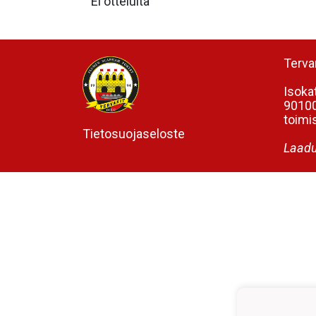
Ei otteluita
Tervar
Isoka
90100
toimis
Tietosuojaseloste
Laadu