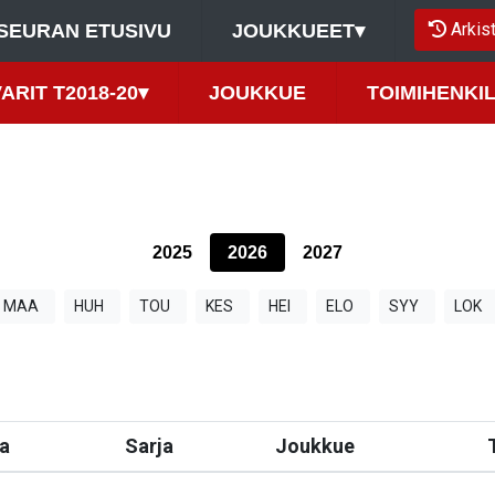
Arkis
SEURAN ETUSIVU
JOUKKUEET
▾
ARIT T2018-20
▾
JOUKKUE
TOIMIHENKI
2025
2026
2027
MAA
HUH
TOU
KES
HEI
ELO
SYY
LOK
a
Sarja
Joukkue