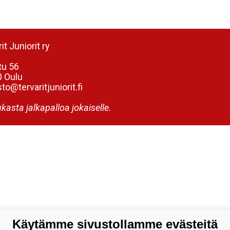
it Juniorit ry
tu 56
 Oulu
to@tervaritjuniorit.fi
kasta jalkapalloa jokaiselle.
Käytämme sivustollamme evästeitä