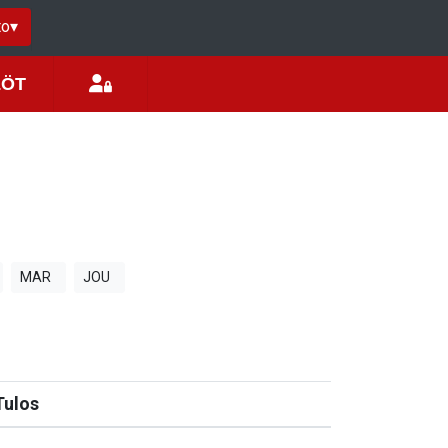
to
▾
LÖT
MAR
JOU
Tulos