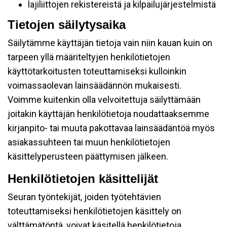
lajiliittojen rekistereistä ja kilpailujärjestelmistä
Tietojen säilytysaika
Säilytämme käyttäjän tietoja vain niin kauan kuin on
tarpeen yllä määriteltyjen henkilötietojen
käyttötarkoitusten toteuttamiseksi kulloinkin
voimassaolevan lainsäädännön mukaisesti.
Voimme kuitenkin olla velvoitettuja säilyttämään
joitakin käyttäjän henkilötietoja noudattaaksemme
kirjanpito- tai muuta pakottavaa lainsäädäntöä myös
asiakassuhteen tai muun henkilötietojen
käsittelyperusteen päättymisen jälkeen.
Henkilötietojen käsittelijät
Seuran työntekijät, joiden työtehtävien
toteuttamiseksi henkilötietojen käsittely on
välttämätöntä, voivat käsitellä henkilötietoja