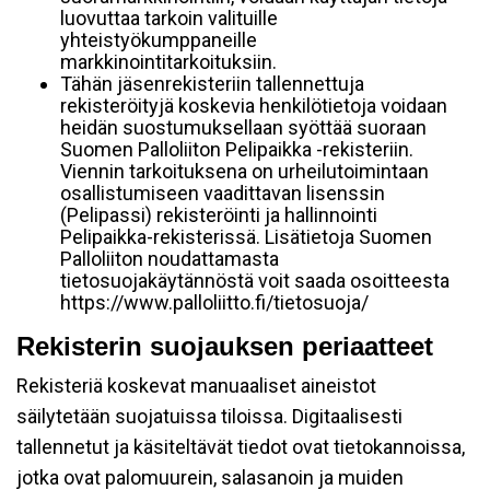
luovuttaa tarkoin valituille
yhteistyökumppaneille
markkinointitarkoituksiin.
Tähän jäsenrekisteriin tallennettuja
rekisteröityjä koskevia henkilötietoja voidaan
heidän suostumuksellaan syöttää suoraan
Suomen Palloliiton Pelipaikka -rekisteriin.
Viennin tarkoituksena on urheilutoimintaan
osallistumiseen vaadittavan lisenssin
(Pelipassi) rekisteröinti ja hallinnointi
Pelipaikka-rekisterissä. Lisätietoja Suomen
Palloliiton noudattamasta
tietosuojakäytännöstä voit saada osoitteesta
https://www.palloliitto.fi/tietosuoja/
Rekisterin suojauksen periaatteet
Rekisteriä koskevat manuaaliset aineistot
säilytetään suojatuissa tiloissa. Digitaalisesti
tallennetut ja käsiteltävät tiedot ovat tietokannoissa,
jotka ovat palomuurein, salasanoin ja muiden