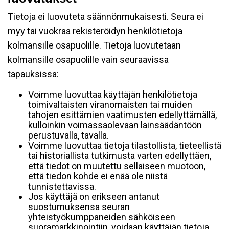
Tietoja ei luovuteta säännönmukaisesti. Seura ei
myy tai vuokraa rekisteröidyn henkilötietoja
kolmansille osapuolille. Tietoja luovutetaan
kolmansille osapuolille vain seuraavissa
tapauksissa:
Voimme luovuttaa käyttäjän henkilötietoja
toimivaltaisten viranomaisten tai muiden
tahojen esittämien vaatimusten edellyttämällä,
kulloinkin voimassaolevaan lainsäädäntöön
perustuvalla, tavalla.
Voimme luovuttaa tietoja tilastollista, tieteellistä
tai historiallista tutkimusta varten edellyttäen,
että tiedot on muutettu sellaiseen muotoon,
että tiedon kohde ei enää ole niistä
tunnistettavissa.
Jos käyttäjä on erikseen antanut
suostumuksensa seuran
yhteistyökumppaneiden sähköiseen
suoramarkkinointiin, voidaan käyttäjän tietoja