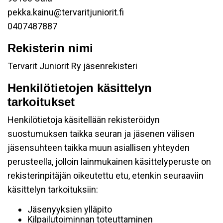
pekka.kainu@tervaritjuniorit.fi
0407487887
Rekisterin nimi
Tervarit Juniorit Ry jäsenrekisteri
Henkilötietojen käsittelyn
tarkoitukset
Henkilötietoja käsitellään rekisteröidyn
suostumuksen taikka seuran ja jäsenen välisen
jäsensuhteen taikka muun asiallisen yhteyden
perusteella, jolloin lainmukainen käsittelyperuste on
rekisterinpitäjän oikeutettu etu, etenkin seuraaviin
käsittelyn tarkoituksiin:
Jäsenyyksien ylläpito
Kilpailutoiminnan toteuttaminen