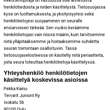
Rekisterinpitäjä on vastuussa sille annetuista
henkilötiedoista ja niiden käsittelystä. Tietosuojassa
kyse on luottamuksesta, ja yksityisyytesi sekä
henkilötietojesi suojaaminen on seuralle
ensiarvoisen tärkeää. Sen vuoksi keräämme
henkilötietojasi vain niissä määrin, kuin tarvitsemme
niitä ylläpitääksemme ja hoitaaksemme suhdetta
seuran toimintaan osallistuviin. Tässä
tietosuojaselosteessa on käsitelty niitä periaatteita,
joita seura toteuttaa henkilötietoja käsittelyssä.
Yhteyshenkilö henkilötietojen
käsittelyä koskevissa asioissa
Pekka Kainu
Tervarit Juniorit Ry
Isokatu 56
90100 Oulu