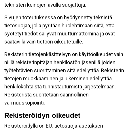
teknisten keinojen avulla suojattuja.
Sivujen toteutuksessa on hyödynnetty teknistä
tietosuojaa, jolla pyritään huolehtimaan siitä, että̈
syötetyt tiedot säilyvät muuttumattomina ja ovat
saatavilla vain tietoon oikeutetuille.
Rekisterin tietojenkäsittelyyn on käyttöoikeudet vain
niillä rekisterinpitäjän henkilöstön jäsenillä joiden
työtehtävien suorittaminen sitä edellyttää. Rekisterin
tietojen muokkaaminen ja lukeminen edellyttää
henkilökohtaista tunnistautumista järjestelmään.
Rekisteristä suoritetaan säännöllinen
varmuuskopiointi.
Rekisteröidyn oikeudet
Rekisteröidyllä on EU: tietosuoja-asetuksen