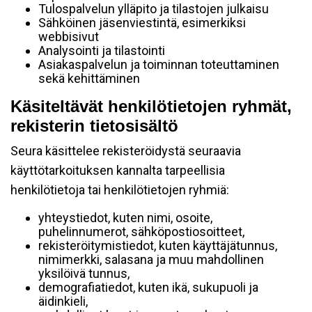
Tulospalvelun ylläpito ja tilastojen julkaisu
Sähköinen jäsenviestintä, esimerkiksi
webbisivut
Analysointi ja tilastointi
Asiakaspalvelun ja toiminnan toteuttaminen
sekä kehittäminen
Käsiteltävät henkilötietojen ryhmät,
rekisterin tietosisältö
Seura käsittelee rekisteröidystä seuraavia
käyttötarkoituksen kannalta tarpeellisia
henkilötietoja tai henkilötietojen ryhmiä:
yhteystiedot, kuten nimi, osoite,
puhelinnumerot, sähköpostiosoitteet,
rekisteröitymistiedot, kuten käyttäjätunnus,
nimimerkki, salasana ja muu mahdollinen
yksilöivä tunnus,
demografiatiedot, kuten ikä, sukupuoli ja
äidinkieli,