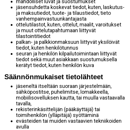
mahdolliset luvat ja suostumukset
jäsensuhdetta koskevat tiedot, kuten, laskutus-
ja maksutiedot, tuote- ja tilaustiedot, tieto
vanhempainvastuunkantajasta
ottelutilastot, kuten, ottelut, maalit, varoitukset
ja muut ottelutapahtumaan liittyvät
tilastointitiedot
palkan- ja palkkionmaksuun liittyvät yksilöivät
tiedot, kuten henkilötunnus
seuran ja henkilön kilpailutoimintaan liittyvät
tiedot sekä muut asiakkaan suostumuksella
kerätyt tiedot, kuten henkilön kuva
Säännönmukaiset tietolähteet
jäseneltä itseltään suoraan järjestelmään,
sähköpostitse, puhelimitse, lomakkeella,
mobiilisovelluksen kautta, tai muulla vastaavalla
tavalla,
rekisterinkäsittelijän (pääkäyttäjä) tai
toimihenkilön (ylläpitäjä) syöttäminä
evästeiden tai muiden vastaavien tekniikoiden
avulla