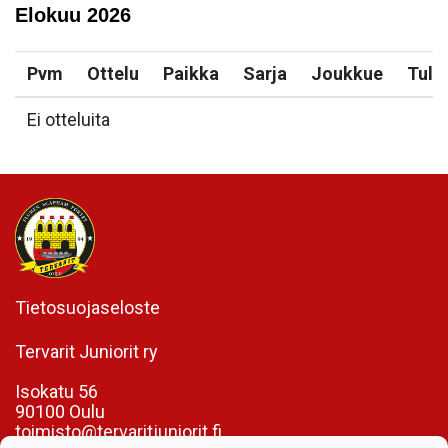
Elokuu
2026
Pvm
Ottelu
Paikka
Sarja
Joukkue
Tulo
Ei otteluita
Tietosuojaseloste
Tervarit Juniorit ry
Isokatu 56
90100 Oulu
toimisto@tervaritjuniorit.fi