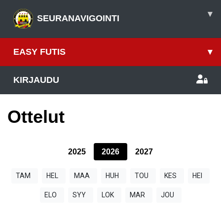
▾
SEURANAVIGOINTI
EASY FUTIS
▾
KIRJAUDU
Ottelut
2025
2026
2027
TAM
HEL
MAA
HUH
TOU
KES
HEI
ELO
SYY
LOK
MAR
JOU