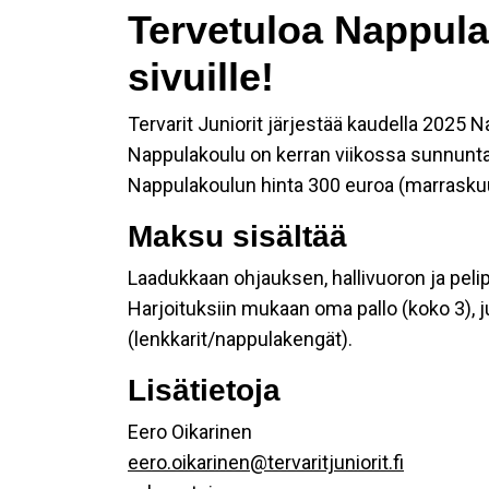
Tervetuloa Nappula
sivuille!
Tervarit Juniorit järjestää kaudella 2025 
Nappulakoulu on kerran viikossa sunnuntai
Nappulakoulun hinta 300 euroa (marraskuu
Maksu sisältää
Laadukkaan ohjauksen, hallivuoron ja pel
Harjoituksiin mukaan oma pallo (koko 3), j
(lenkkarit/nappulakengät).
Lisätietoja
Eero Oikarinen
eero.oikarinen@tervaritjuniorit.fi