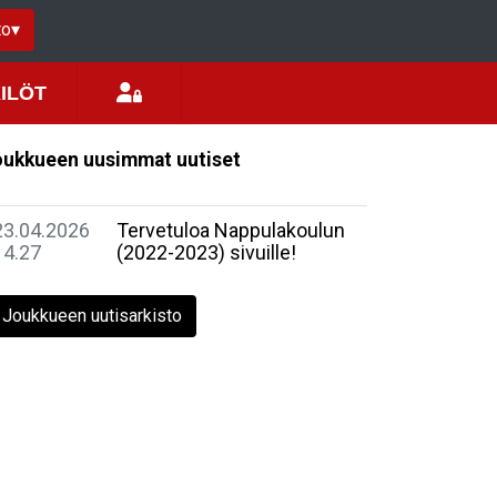
to
▾
ILÖT
ukkueen uusimmat uutiset
23.04.2026
Tervetuloa Nappulakoulun
14.27
(2022-2023) sivuille!
Joukkueen uutisarkisto