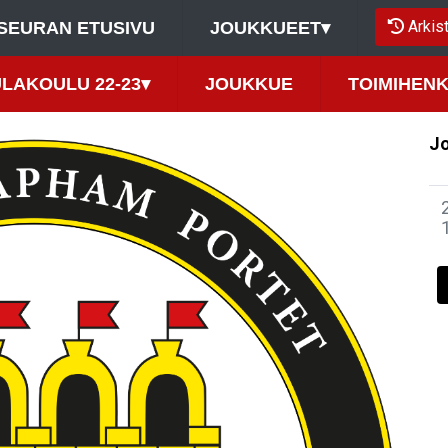
Arkis
SEURAN ETUSIVU
JOUKKUEET
▾
LAKOULU 22-23
▾
JOUKKUE
TOIMIHENK
Jo