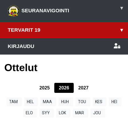
▾
SEURANAVIGOINTI
TERVARIT 19
▾
KIRJAUDU
Ottelut
2025
2026
2027
TAM
HEL
MAA
HUH
TOU
KES
HEI
ELO
SYY
LOK
MAR
JOU