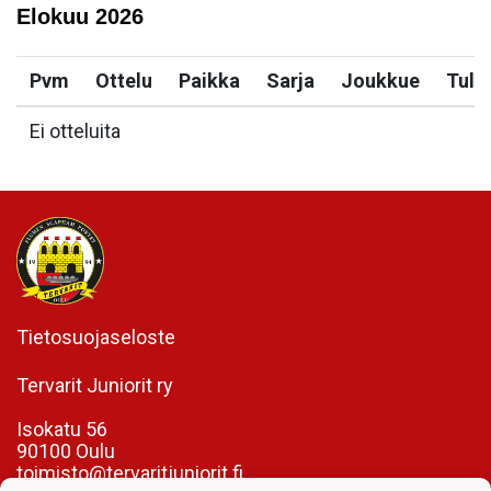
Elokuu
2026
Pvm
Ottelu
Paikka
Sarja
Joukkue
Tulo
Ei otteluita
Tietosuojaseloste
Tervarit Juniorit ry
Isokatu 56
90100 Oulu
toimisto@tervaritjuniorit.fi