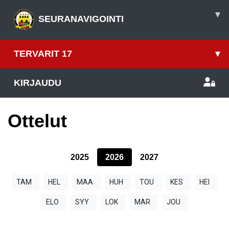
▾
SEURANAVIGOINTI
TERVARIT 17
▾
KIRJAUDU
Ottelut
2025
2026
2027
TAM
HEL
MAA
HUH
TOU
KES
HEI
ELO
SYY
LOK
MAR
JOU