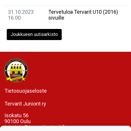
31.10.2023
Tervetuloa Tervarit U10 (2016)
16.00
sivuille
Joukkueen uutisarkisto
Tietosuojaseloste
Tervarit Juniorit ry
Isokatu 56
90100 Oulu
toimisto@tervaritjuniorit.fi