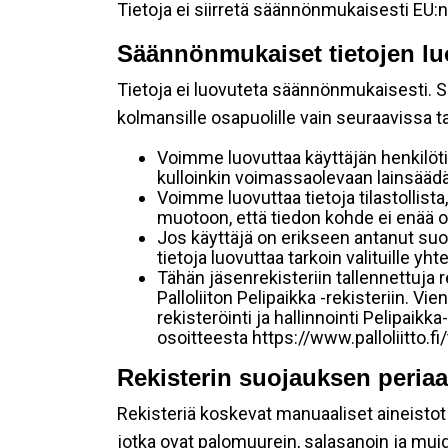
Tietoja ei siirretä säännönmukaisesti EU:n
Säännönmukaiset tietojen lu
Tietoja ei luovuteta säännönmukaisesti. Se
kolmansille osapuolille vain seuraavissa 
Voimme luovuttaa käyttäjän henkilöti
kulloinkin voimassaolevaan lainsäädän
Voimme luovuttaa tietoja tilastollista,
muotoon, että tiedon kohde ei enää ol
Jos käyttäjä on erikseen antanut s
tietoja luovuttaa tarkoin valituille y
Tähän jäsenrekisteriin tallennettuja
Palloliiton Pelipaikka -rekisteriin. V
rekisteröinti ja hallinnointi Pelipai
osoitteesta https://www.palloliitto.fi
Rekisterin suojauksen periaa
Rekisteriä koskevat manuaaliset aineistot s
jotka ovat palomuurein, salasanoin ja muid