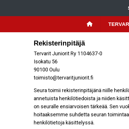
TERVAR
Rekisterinpitäjä
Tervarit Juniorit Ry 1104637-0
Isokatu 56
90100 Oulu
toimisto@tervaritjuniorit.fi
Seura toimii rekisterinpitäjänä niille henk
annetuista henkilötiedoista ja niiden käsi
on seuralle ensiarvoisen tärkeää. Sen vuo
hoitaaksemme suhdetta seuran toimintaan os
henkilötietoja käsittelyssä.