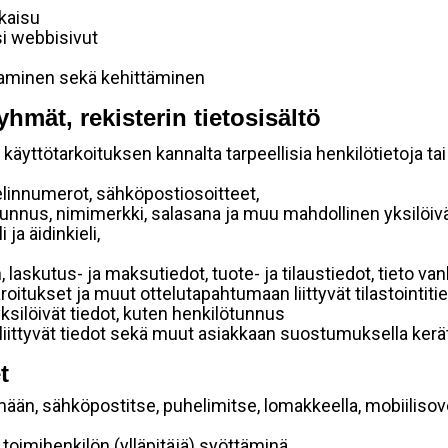
lkaisu
si webbisivut
taminen sekä kehittäminen
yhmät, rekisterin tietosisältö
käyttötarkoituksen kannalta tarpeellisia henkilötietoja tai
elinnumerot, sähköpostiosoitteet,
ätunnus, nimimerkki, salasana ja muu mahdollinen yksilöiv
ja äidinkieli,
, laskutus- ja maksutiedot, tuote- ja tilaustiedot, tieto
 varoitukset ja muut ottelutapahtumaan liittyvät tilastointiti
yksilöivät tiedot, kuten henkilötunnus
 liittyvät tiedot sekä muut asiakkaan suostumuksella kerät
t
mään, sähköpostitse, puhelimitse, lomakkeella, mobiilisove
i toimihenkilön (ylläpitäjä) syöttäminä