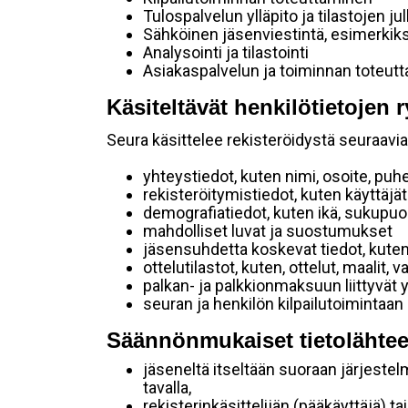
Tulospalvelun ylläpito ja tilastojen ju
Sähköinen jäsenviestintä, esimerkik
Analysointi ja tilastointi
Asiakaspalvelun ja toiminnan toteut
Käsiteltävät henkilötietojen r
Seura käsittelee rekisteröidystä seuraavia 
yhteystiedot, kuten nimi, osoite, puh
rekisteröitymistiedot, kuten käyttäj
demografiatiedot, kuten ikä, sukupuoli 
mahdolliset luvat ja suostumukset
jäsensuhdetta koskevat tiedot, kuten
ottelutilastot, kuten, ottelut, maalit,
palkan- ja palkkionmaksuun liittyvät 
seuran ja henkilön kilpailutoimintaan
Säännönmukaiset tietolähtee
jäseneltä itseltään suoraan järjestel
tavalla,
rekisterinkäsittelijän (pääkäyttäjä) ta