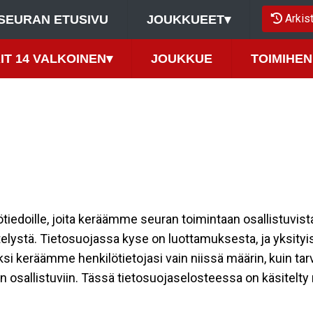
Arkis
SEURAN ETUSIVU
JOUKKUEET
▾
IT 14 VALKOINEN
▾
JOUKKUE
TOIMIHEN
ilötiedoille, joita keräämme seuran toimintaan osallistuvist
ttelystä. Tietosuojassa kyse on luottamuksesta, ja yksity
ksi keräämme henkilötietojasi vain niissä määrin, kuin ta
allistuviin. Tässä tietosuojaselosteessa on käsitelty nii