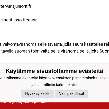
rvaritjuniorit.fi
aisesti osoitteessa
s valvontaviranomaiselle tavasta, jolla seura käsittelee re
tavalla suoraan toimivaltaiselle viranomaiselle, joka Su
Käytämme sivustollamme evästeitä
it Juniorit ry
ustollamme evästeitä käyttökokemuksen parantamiseksi sekä to
tu 56
ja tilastollisiin tarkoituksiin.
 Oulu
to@tervaritjuniorit.fi
Hyväksy kaikki
Vain pakolliset
kasta jalkapalloa jokaiselle.