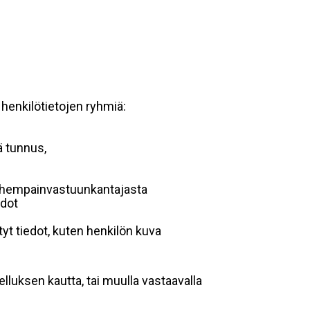
 henkilötietojen ryhmiä:
ä tunnus,
 vanhempainvastuunkantajasta
edot
yt tiedot, kuten henkilön kuva
lluksen kautta, tai muulla vastaavalla