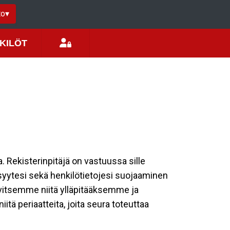
to
▾
KILÖT
a. Rekisterinpitäjä on vastuussa sille
isyytesi sekä henkilötietojesi suojaaminen
rvitsemme niitä ylläpitääksemme ja
tä periaatteita, joita seura toteuttaa