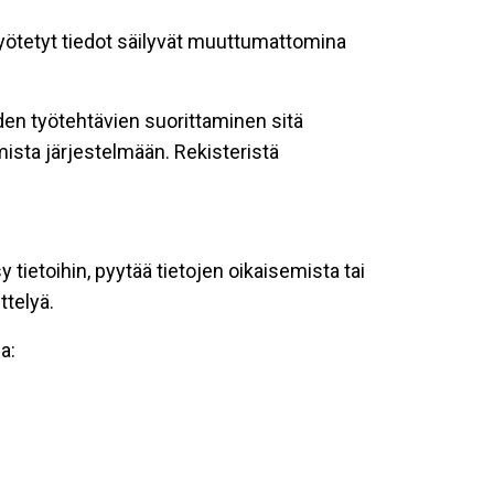
 syötetyt tiedot säilyvät muuttumattomina
oiden työtehtävien suorittaminen sitä
ista järjestelmään. Rekisteristä
tietoihin, pyytää tietojen oikaisemista tai
ttelyä.
a: