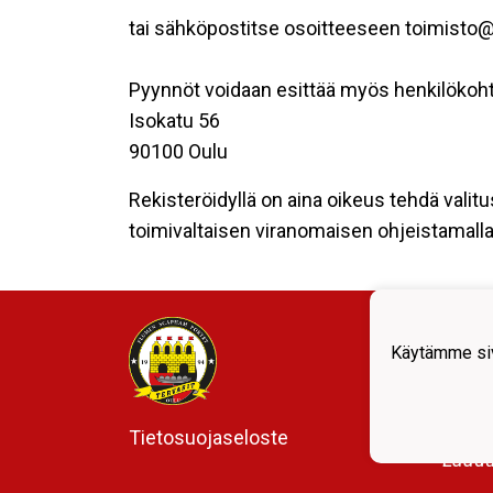
tai sähköpostitse osoitteeseen toimisto@te
Pyynnöt voidaan esittää myös henkilökoht
Isokatu 56
90100 Oulu
Rekisteröidyllä on aina oikeus tehdä valitu
toimivaltaisen viranomaisen ohjeistamalla 
Tervar
Käytämme siv
Isoka
90100
toimis
Tietosuojaseloste
Laadu