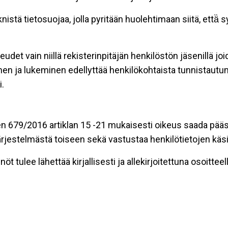
stä tietosuojaa, jolla pyritään huolehtimaan siitä, että̈
eudet vain niillä rekisterinpitäjän henkilöstön jäsenillä j
nen ja lukeminen edellyttää henkilökohtaista tunnistautum
.
n 679/2016 artiklan 15 -21 mukaisesti oikeus saada pääsy 
t järjestelmästä toiseen sekä vastustaa henkilötietojen käsi
öt tulee lähettää kirjallisesti ja allekirjoitettuna osoitteell