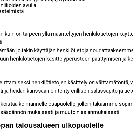
niikoiden avulla
rjestelmistä
an kuin on tarpeen yllä määriteltyjen henkilötietojen käytt
i.
ttämään joitakin käyttäjän henkilötietoja noudattaaksemme
un henkilötietojen käsittelyperusteen päättymisen jälk
teuttamiseksi henkilötietojen käsittely on välttämätöntä, v
 ja heidän kanssaan on tehty erillisen salassapito ja tie
koistaa kolmannelle osapuolelle, jolloin takaamme sopimus
insäädännön mukaisesti ja muutoin asianmukaisesti.
oopan talousalueen ulkopuolelle