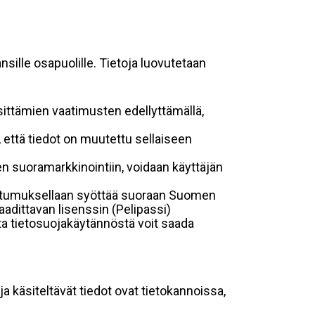
sille osapuolille. Tietoja luovutetaan
sittämien vaatimusten edellyttämällä,
n, että tiedot on muutettu sellaiseen
suoramarkkinointiin, voidaan käyttäjän
suostumuksellaan syöttää suoraan Suomen
aadittavan lisenssin (Pelipassi)
sta tietosuojakäytännöstä voit saada
ja käsiteltävät tiedot ovat tietokannoissa,