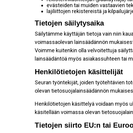
evästeiden tai muiden vastaavien tek
lajiliittojen rekistereistä ja kilpailujä
Tietojen säilytysaika
Säilytämme käyttäjän tietoja vain niin kau
voimassaolevan lainsäädännön mukaisest
Voimme kuitenkin olla velvoitettuja säily
lainsäädäntöä myös asiakassuhteen tai mu
Henkilötietojen käsittelijät
Seuran työntekijät, joiden työtehtävien to
olevan tietosuojalainsäädännön mukaisesti
Henkilötietojen käsittelyä voidaan myös ul
käsitellään voimassa olevan tietosuojala
Tietojen siirto EU:n tai Eur