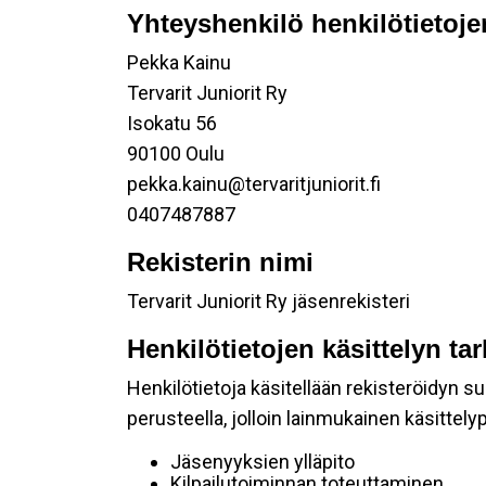
Yhteyshenkilö henkilötietoje
Pekka Kainu
Tervarit Juniorit Ry
Isokatu 56
90100 Oulu
pekka.kainu@tervaritjuniorit.fi
0407487887
Rekisterin nimi
Tervarit Juniorit Ry jäsenrekisteri
Henkilötietojen käsittelyn ta
Henkilötietoja käsitellään rekisteröidyn 
perusteella, jolloin lainmukainen käsittelyp
Jäsenyyksien ylläpito
Kilpailutoiminnan toteuttaminen