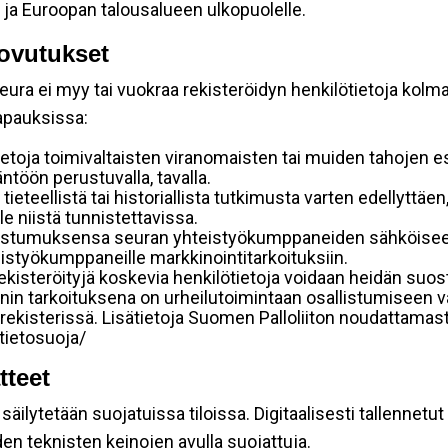
 ja Euroopan talousalueen ulkopuolelle.
ovutukset
ura ei myy tai vuokraa rekisteröidyn henkilötietoja kolman
tapauksissa:
etoja toimivaltaisten viranomaisten tai muiden tahojen e
töön perustuvalla, tavalla.
 tieteellistä tai historiallista tutkimusta varten edellyttäe
e niistä tunnistettavissa.
uostumuksensa seuran yhteistyökumppaneiden sähköiseen 
hteistyökumppaneille markkinointitarkoituksiin.
 rekisteröityjä koskevia henkilötietoja voidaan heidän 
iennin tarkoituksena on urheilutoimintaan osallistumiseen v
kka-rekisterissä. Lisätietoja Suomen Palloliiton noudattama
/tietosuoja/
tteet
äilytetään suojatuissa tiloissa. Digitaalisesti tallennetut 
en teknisten keinojen avulla suojattuja.