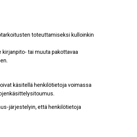
ötarkoitusten toteuttamiseksi kulloinkin
 kirjanpito- tai muuta pakottavaa
een.
oivat käsitellä henkilötietoja voimassa
tojenkäsittelysitoumus.
-järjestelyin, että henkilötietoja