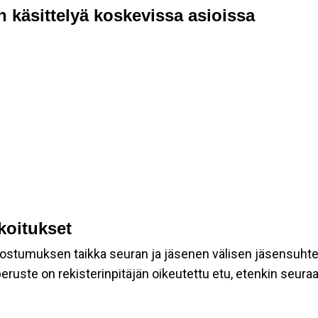
n käsittelyä koskevissa asioissa
rkoitukset
suostumuksen taikka seuran ja jäsenen välisen jäsensuht
eruste on rekisterinpitäjän oikeutettu etu, etenkin seuraav