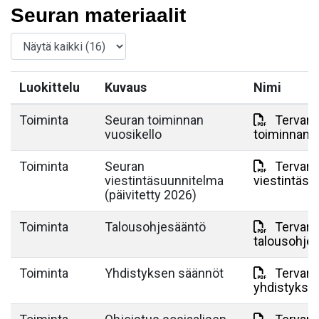
Seuran materiaalit
Luokittelu
Kuvaus
Nimi
Toiminta
Seuran toiminnan
Tervarit
vuosikello
toiminnan v
Toiminta
Seuran
Tervarit
viestintäsuunnitelma
viestintäsu
(päivitetty 2026)
Toiminta
Talousohjesääntö
Tervarit
talousohje
Toiminta
Yhdistyksen säännöt
Tervarit
yhdistykse