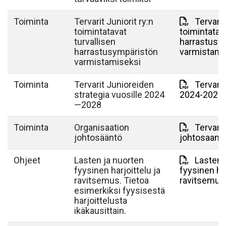
Toiminta
Tervarit Juniorit ry:n
Tervari
toimintatavat
toimintatava
turvallisen
harrastusy
harrastusympäristön
varmistami
varmistamiseksi
Toiminta
Tervarit Junioreiden
Tervarit
strategia vuosille 2024
2024-2028.
—2028
Toiminta
Organisaation
Tervarit
johtosääntö
johtosaant
Ohjeet
Lasten ja nuorten
Lasten 
fyysinen harjoittelu ja
fyysinen har
ravitsemus. Tietoa
ravitsemus
esimerkiksi fyysisestä
harjoittelusta
ikäkausittain.