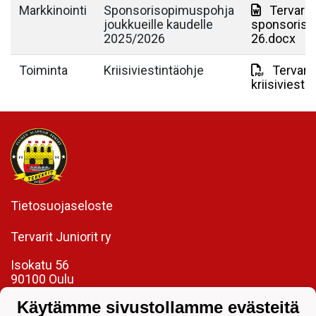
Markkinointi
Sponsorisopimuspohja
Tervarit 
joukkueille kaudelle
sponsoriso
2025/2026
26.docx
Toiminta
Kriisiviestintäohje
Tervarit
kriisiviest
Tietosuojaseloste
Tervarit Juniorit ry
Isokatu 56
90100 Oulu
toimisto@tervaritjuniorit.fi
Käytämme sivustollamme evästeitä