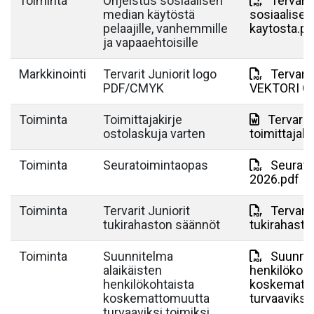
Toiminta
Ohjeistus sosiaalisen
Tervarit
median käytöstä
sosiaalise
pelaajille, vanhemmille
kaytosta.pd
ja vapaaehtoisille
Markkinointi
Tervarit Juniorit logo
Tervarit
PDF/CMYK
VEKTORI C
Toiminta
Toimittajakirje
Tervarit 
ostolaskuja varten
toimittajaki
Toiminta
Seuratoimintaopas
Seurato
2026.pdf
Toiminta
Tervarit Juniorit
Tervarit
tukirahaston säännöt
tukirahasto
Toiminta
Suunnitelma
Suunnit
alaikäisten
henkilökoht
henkilökohtaista
koskematt
koskemattomuutta
turvaaviksi 
turvaaviksi toimiksi