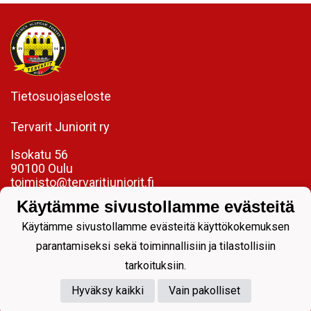
Tietosuojaseloste
Tervarit Juniorit ry
Isokatu 56
90100 Oulu
toimisto@tervaritjuniorit.fi
Käytämme sivustollamme evästeitä
Laadukasta jalkapalloa jokaiselle.
Käytämme sivustollamme evästeitä käyttökokemuksen
parantamiseksi sekä toiminnallisiin ja tilastollisiin
tarkoituksiin.
Hyväksy kaikki
Vain pakolliset
Powered by