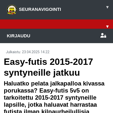
▾
SEURANAVIGOINTI
▾
KIRJAUDU
Julkaistu
:
23.04.2025
14.22
Easy-futis 2015-2017
syntyneille jatkuu
Haluatko pelata jalkapalloa kivassa
porukassa? Easy-futis 5v5 on
tarkoitettu 2015-2017 syntyneille
lapsille, jotka haluavat harrastaa
futista ilman kilpaurheilullisia