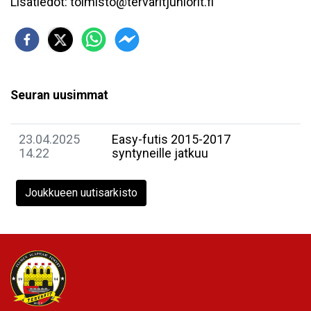
Lisätiedot: toimisto@tervaritjuniorit.fi
Seuran uusimmat
23.04.2025
Easy-futis 2015-2017
14.22
syntyneille jatkuu
Joukkueen uutisarkisto