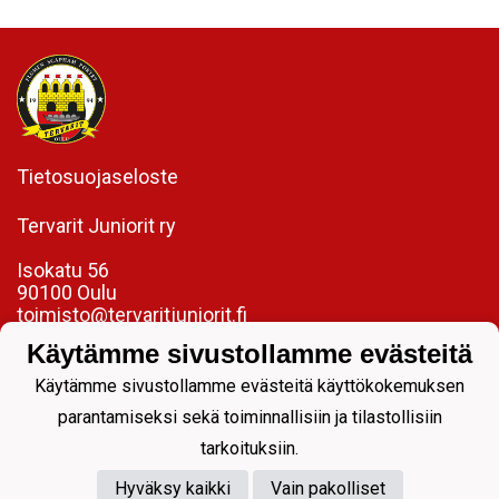
Tietosuojaseloste
Tervarit Juniorit ry
Isokatu 56
90100 Oulu
toimisto@tervaritjuniorit.fi
Käytämme sivustollamme evästeitä
Laadukasta jalkapalloa jokaiselle.
Käytämme sivustollamme evästeitä käyttökokemuksen
parantamiseksi sekä toiminnallisiin ja tilastollisiin
tarkoituksiin.
Hyväksy kaikki
Vain pakolliset
Powered by