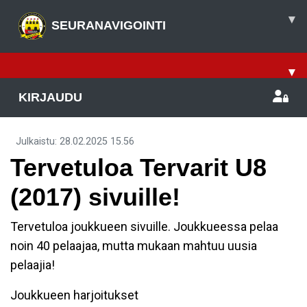
▾
SEURANAVIGOINTI
▾
KIRJAUDU
Julkaistu
:
28.02.2025
15.56
​Tervetuloa Tervarit U8
(2017) sivuille!
Tervetuloa joukkueen sivuille. Joukkueessa pelaa
noin 40 pelaajaa, mutta mukaan mahtuu uusia
pelaajia!
Joukkueen harjoitukset