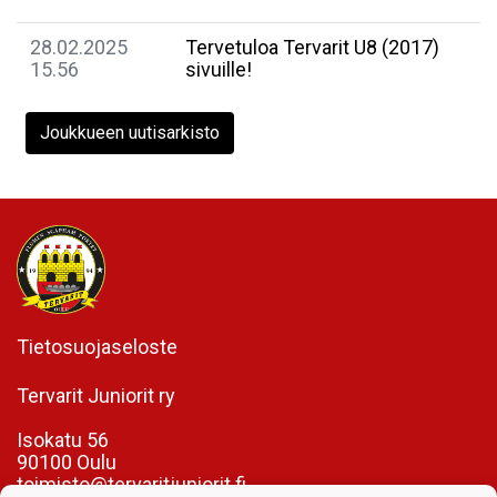
28.02.2025
​Tervetuloa Tervarit U8 (2017)
15.56
sivuille!
Joukkueen uutisarkisto
Tietosuojaseloste
Tervarit Juniorit ry
Isokatu 56
90100 Oulu
toimisto@tervaritjuniorit.fi