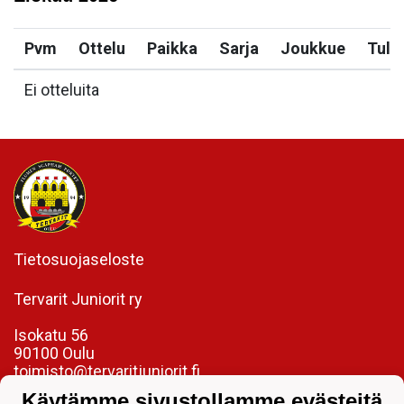
Pvm
Ottelu
Paikka
Sarja
Joukkue
Tulo
Ei otteluita
Tietosuojaseloste
Tervarit Juniorit ry
Isokatu 56
90100 Oulu
toimisto@tervaritjuniorit.fi
Käytämme sivustollamme evästeitä