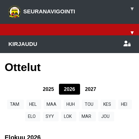
▾
SEURANAVIGOINTI
▾
KIRJAUDU
Ottelut
2025
2026
2027
TAM
HEL
MAA
HUH
TOU
KES
HEI
ELO
SYY
LOK
MAR
JOU
Elokuu
2026