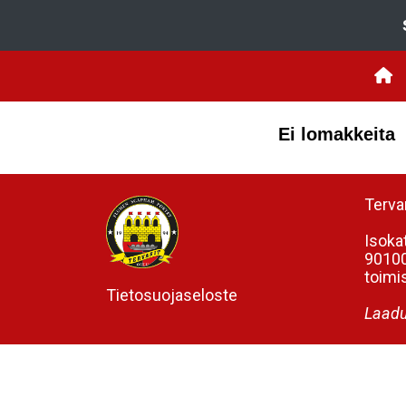
Ei lomakkeita
Tervar
Isoka
90100
toimis
Tietosuojaseloste
Laadu