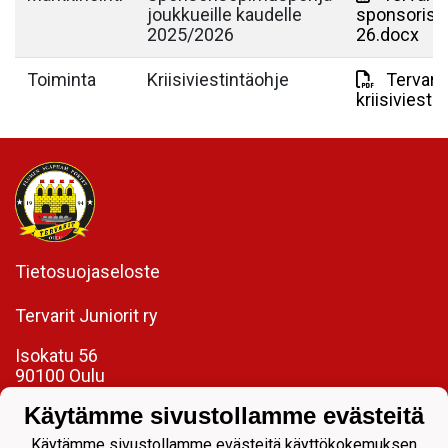
joukkueille kaudelle
sponsoriso
2025/2026
26.docx
Toiminta
Kriisiviestintäohje
Tervarit
kriisiviest
Tietosuojaseloste
Tervarit Juniorit ry
Isokatu 56
90100 Oulu
toimisto@tervaritjuniorit.fi
Käytämme sivustollamme evästeitä
Laadukasta jalkapalloa jokaiselle.
Käytämme sivustollamme evästeitä käyttökokemuksen