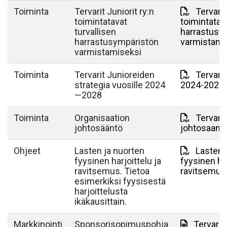
Toiminta
Tervarit Juniorit ry:n
Tervari
toimintatavat
toimintatava
turvallisen
harrastusy
harrastusympäristön
varmistami
varmistamiseksi
Toiminta
Tervarit Junioreiden
Tervarit
strategia vuosille 2024
2024-2028.
—2028
Toiminta
Organisaation
Tervarit
johtosääntö
johtosaant
Ohjeet
Lasten ja nuorten
Lasten 
fyysinen harjoittelu ja
fyysinen har
ravitsemus. Tietoa
ravitsemus
esimerkiksi fyysisestä
harjoittelusta
ikäkausittain.
Markkinointi
Sponsorisopimuspohja
Tervarit 