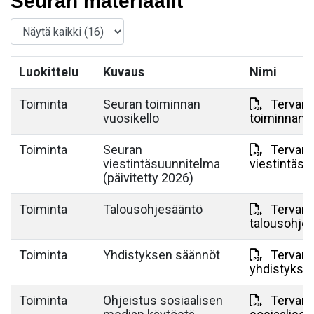
Seuran materiaalit
Luokittelu
Kuvaus
Nimi
Toiminta
Seuran toiminnan
Tervarit
vuosikello
toiminnan v
Toiminta
Seuran
Tervarit
viestintäsuunnitelma
viestintäsu
(päivitetty 2026)
Toiminta
Talousohjesääntö
Tervarit
talousohje
Toiminta
Yhdistyksen säännöt
Tervarit
yhdistykse
Toiminta
Ohjeistus sosiaalisen
Tervarit