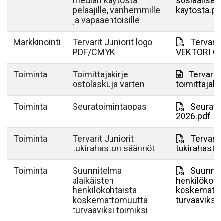
median käytöstä
sosiaalise
pelaajille, vanhemmille
kaytosta.pd
ja vapaaehtoisille
Markkinointi
Tervarit Juniorit logo
Tervarit
PDF/CMYK
VEKTORI C
Toiminta
Toimittajakirje
Tervarit 
ostolaskuja varten
toimittajaki
Toiminta
Seuratoimintaopas
Seurato
2026.pdf
Toiminta
Tervarit Juniorit
Tervarit
tukirahaston säännöt
tukirahasto
Toiminta
Suunnitelma
Suunnit
alaikäisten
henkilökoht
henkilökohtaista
koskematt
koskemattomuutta
turvaaviksi 
turvaaviksi toimiksi