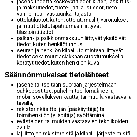
jäsensuhdetta koskevat tiedot, kuten, laskutus-
ja maksutiedot, tuote- ja tilaustiedot, tieto
vanhempainvastuunkantajasta
ottelutilastot, kuten, ottelut, maalit, varoitukset
ja muut ottelutapahtumaan liittyvät
tilastointitiedot
palkan- ja palkkionmaksuun liittyvät yksilöivät
tiedot, kuten henkilötunnus
seuran ja henkilön kilpailutoimintaan liittyvät
tiedot sekä muut asiakkaan suostumuksella
kerätyt tiedot, kuten henkilön kuva
Säännönmukaiset tietolähteet
jäseneltä itseltään suoraan järjestelmään,
sähköpostitse, puhelimitse, lomakkeella,
mobiilisovelluksen kautta, tai muulla vastaavalla
tavalla,
rekisterinkäsittelijän (pääkäyttäjä) tai
toimihenkilön (ylläpitäjä) syöttäminä
evästeiden tai muiden vastaavien tekniikoiden
avulla
lajiliittojen rekistereistä ja kilpailujärjestelmistä