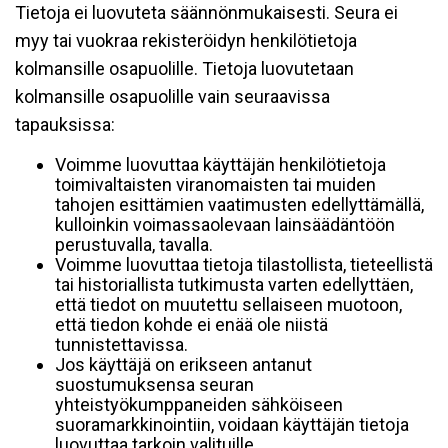
Tietoja ei luovuteta säännönmukaisesti. Seura ei
myy tai vuokraa rekisteröidyn henkilötietoja
kolmansille osapuolille. Tietoja luovutetaan
kolmansille osapuolille vain seuraavissa
tapauksissa:
Voimme luovuttaa käyttäjän henkilötietoja
toimivaltaisten viranomaisten tai muiden
tahojen esittämien vaatimusten edellyttämällä,
kulloinkin voimassaolevaan lainsäädäntöön
perustuvalla, tavalla.
Voimme luovuttaa tietoja tilastollista, tieteellistä
tai historiallista tutkimusta varten edellyttäen,
että tiedot on muutettu sellaiseen muotoon,
että tiedon kohde ei enää ole niistä
tunnistettavissa.
Jos käyttäjä on erikseen antanut
suostumuksensa seuran
yhteistyökumppaneiden sähköiseen
suoramarkkinointiin, voidaan käyttäjän tietoja
luovuttaa tarkoin valituille