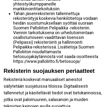
yhteistyökumppaneille
markkinointitarkoituksiin.
Tähän jäsenrekisteriin tallennettuja
rekisteröityjä koskevia henkilötietoja voidaan
heidän suostumuksellaan syöttää suoraan
Suomen Palloliiton Pelipaikka -rekisteriin.
Viennin tarkoituksena on urheilutoimintaan
osallistumiseen vaadittavan lisenssin
(Pelipassi) rekisteröinti ja hallinnointi
Pelipaikka-rekisterissä. Lisätietoja Suomen
Palloliiton noudattamasta
tietosuojakäytännöstä voit saada osoitteesta
https://www.palloliitto.fi/tietosuoja/
Rekisterin suojauksen periaatteet
Rekisteriä koskevat manuaaliset aineistot
säilytetään suojatuissa tiloissa. Digitaalisesti
tallennetut ja käsiteltävät tiedot ovat tietokannoissa,
jotka ovat palomuurein, salasanoin ja muiden
teknisten keinojen avulla suojattuja.