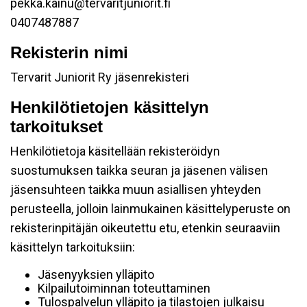
pekka.kainu@tervaritjuniorit.fi
0407487887
Rekisterin nimi
Tervarit Juniorit Ry jäsenrekisteri
Henkilötietojen käsittelyn
tarkoitukset
Henkilötietoja käsitellään rekisteröidyn
suostumuksen taikka seuran ja jäsenen välisen
jäsensuhteen taikka muun asiallisen yhteyden
perusteella, jolloin lainmukainen käsittelyperuste on
rekisterinpitäjän oikeutettu etu, etenkin seuraaviin
käsittelyn tarkoituksiin:
Jäsenyyksien ylläpito
Kilpailutoiminnan toteuttaminen
Tulospalvelun ylläpito ja tilastojen julkaisu