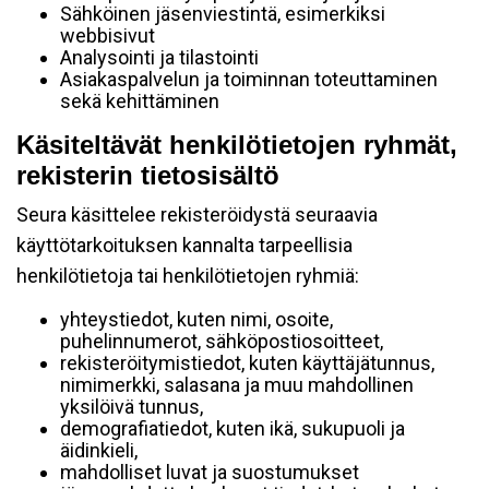
Sähköinen jäsenviestintä, esimerkiksi
webbisivut
Analysointi ja tilastointi
Asiakaspalvelun ja toiminnan toteuttaminen
sekä kehittäminen
Käsiteltävät henkilötietojen ryhmät,
rekisterin tietosisältö
Seura käsittelee rekisteröidystä seuraavia
käyttötarkoituksen kannalta tarpeellisia
henkilötietoja tai henkilötietojen ryhmiä:
yhteystiedot, kuten nimi, osoite,
puhelinnumerot, sähköpostiosoitteet,
rekisteröitymistiedot, kuten käyttäjätunnus,
nimimerkki, salasana ja muu mahdollinen
yksilöivä tunnus,
demografiatiedot, kuten ikä, sukupuoli ja
äidinkieli,
mahdolliset luvat ja suostumukset