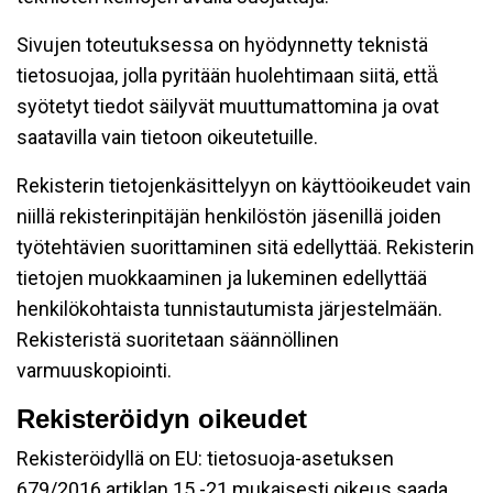
Sivujen toteutuksessa on hyödynnetty teknistä
tietosuojaa, jolla pyritään huolehtimaan siitä, että̈
syötetyt tiedot säilyvät muuttumattomina ja ovat
saatavilla vain tietoon oikeutetuille.
Rekisterin tietojenkäsittelyyn on käyttöoikeudet vain
niillä rekisterinpitäjän henkilöstön jäsenillä joiden
työtehtävien suorittaminen sitä edellyttää. Rekisterin
tietojen muokkaaminen ja lukeminen edellyttää
henkilökohtaista tunnistautumista järjestelmään.
Rekisteristä suoritetaan säännöllinen
varmuuskopiointi.
Rekisteröidyn oikeudet
Rekisteröidyllä on EU: tietosuoja-asetuksen
679/2016 artiklan 15 -21 mukaisesti oikeus saada