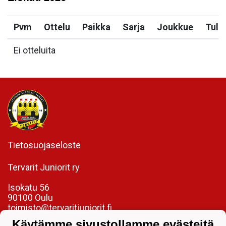
Pvm
Ottelu
Paikka
Sarja
Joukkue
Tulo
Ei otteluita
Tietosuojaseloste
Tervarit Juniorit ry
Isokatu 56
90100 Oulu
toimisto@tervaritjuniorit.fi
Käytämme sivustollamme evästeitä