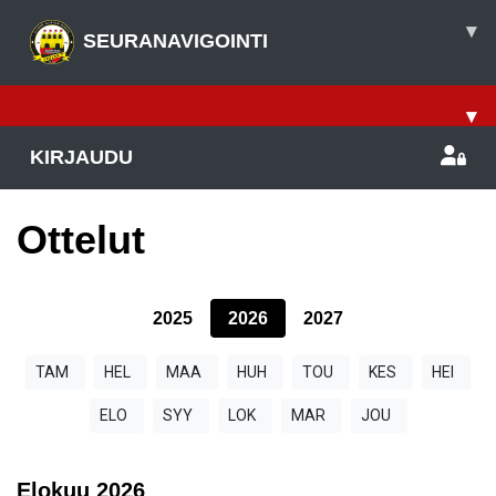
▾
SEURANAVIGOINTI
▾
KIRJAUDU
Ottelut
2025
2026
2027
TAM
HEL
MAA
HUH
TOU
KES
HEI
ELO
SYY
LOK
MAR
JOU
Elokuu
2026