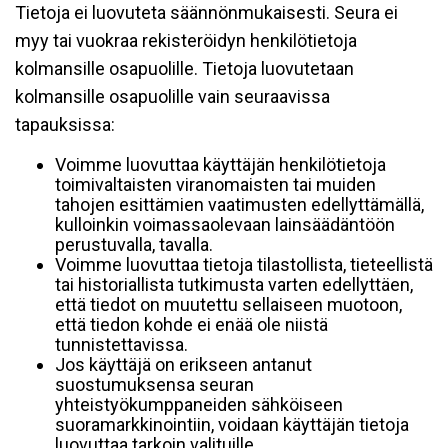
Tietoja ei luovuteta säännönmukaisesti. Seura ei
myy tai vuokraa rekisteröidyn henkilötietoja
kolmansille osapuolille. Tietoja luovutetaan
kolmansille osapuolille vain seuraavissa
tapauksissa:
Voimme luovuttaa käyttäjän henkilötietoja
toimivaltaisten viranomaisten tai muiden
tahojen esittämien vaatimusten edellyttämällä,
kulloinkin voimassaolevaan lainsäädäntöön
perustuvalla, tavalla.
Voimme luovuttaa tietoja tilastollista, tieteellistä
tai historiallista tutkimusta varten edellyttäen,
että tiedot on muutettu sellaiseen muotoon,
että tiedon kohde ei enää ole niistä
tunnistettavissa.
Jos käyttäjä on erikseen antanut
suostumuksensa seuran
yhteistyökumppaneiden sähköiseen
suoramarkkinointiin, voidaan käyttäjän tietoja
luovuttaa tarkoin valituille