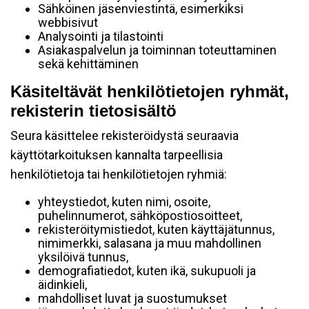
Sähköinen jäsenviestintä, esimerkiksi
webbisivut
Analysointi ja tilastointi
Asiakaspalvelun ja toiminnan toteuttaminen
sekä kehittäminen
Käsiteltävät henkilötietojen ryhmät,
rekisterin tietosisältö
Seura käsittelee rekisteröidystä seuraavia
käyttötarkoituksen kannalta tarpeellisia
henkilötietoja tai henkilötietojen ryhmiä:
yhteystiedot, kuten nimi, osoite,
puhelinnumerot, sähköpostiosoitteet,
rekisteröitymistiedot, kuten käyttäjätunnus,
nimimerkki, salasana ja muu mahdollinen
yksilöivä tunnus,
demografiatiedot, kuten ikä, sukupuoli ja
äidinkieli,
mahdolliset luvat ja suostumukset