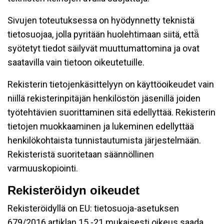
Sivujen toteutuksessa on hyödynnetty teknistä
tietosuojaa, jolla pyritään huolehtimaan siitä, että̈
syötetyt tiedot säilyvät muuttumattomina ja ovat
saatavilla vain tietoon oikeutetuille.
Rekisterin tietojenkäsittelyyn on käyttöoikeudet vain
niillä rekisterinpitäjän henkilöstön jäsenillä joiden
työtehtävien suorittaminen sitä edellyttää. Rekisterin
tietojen muokkaaminen ja lukeminen edellyttää
henkilökohtaista tunnistautumista järjestelmään.
Rekisteristä suoritetaan säännöllinen
varmuuskopiointi.
Rekisteröidyn oikeudet
Rekisteröidyllä on EU: tietosuoja-asetuksen
679/2016 artiklan 15 -21 mukaisesti oikeus saada