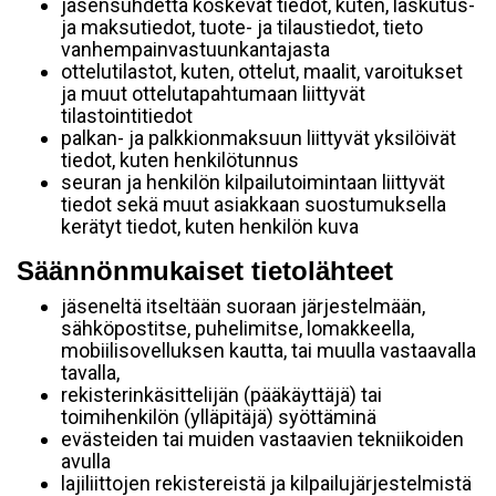
jäsensuhdetta koskevat tiedot, kuten, laskutus-
ja maksutiedot, tuote- ja tilaustiedot, tieto
vanhempainvastuunkantajasta
ottelutilastot, kuten, ottelut, maalit, varoitukset
ja muut ottelutapahtumaan liittyvät
tilastointitiedot
palkan- ja palkkionmaksuun liittyvät yksilöivät
tiedot, kuten henkilötunnus
seuran ja henkilön kilpailutoimintaan liittyvät
tiedot sekä muut asiakkaan suostumuksella
kerätyt tiedot, kuten henkilön kuva
Säännönmukaiset tietolähteet
jäseneltä itseltään suoraan järjestelmään,
sähköpostitse, puhelimitse, lomakkeella,
mobiilisovelluksen kautta, tai muulla vastaavalla
tavalla,
rekisterinkäsittelijän (pääkäyttäjä) tai
toimihenkilön (ylläpitäjä) syöttäminä
evästeiden tai muiden vastaavien tekniikoiden
avulla
lajiliittojen rekistereistä ja kilpailujärjestelmistä