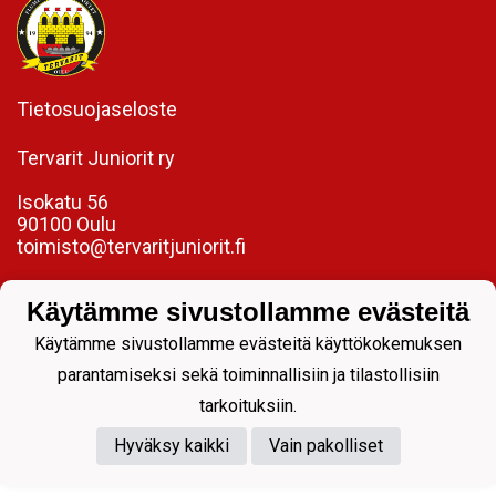
Tietosuojaseloste
Tervarit Juniorit ry
Isokatu 56
90100 Oulu
toimisto@tervaritjuniorit.fi
Laadukasta jalkapalloa jokaiselle.
Käytämme sivustollamme evästeitä
Käytämme sivustollamme evästeitä käyttökokemuksen
parantamiseksi sekä toiminnallisiin ja tilastollisiin
tarkoituksiin.
Powered by
Hyväksy kaikki
Vain pakolliset