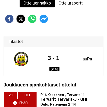
Otteluennakko
Otteluraportti
Tilastot
3 - 1
HauPa
(2-0)
Joukkueen ajankohtaiset ottelut
P16 Kakkonen , Tervarit 11
28
HEI
Tervarit Tervarit-J - OHF
17:30
Oulu, Pateniemi 2 TN