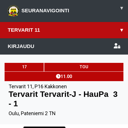
▾
SEURANAVIGOINTI
TERVARIT 11
▾
KIRJAUDU
17
TOU
11.00
Tervarit 11
,
P16 Kakkonen
Tervarit Tervarit-J - HauPa
3
- 1
Oulu, Pateniemi 2 TN