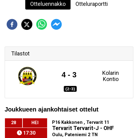
Otteluennakko
Otteluraportti
Tilastot
Kolarin
4 - 3
Kontio
(2-3)
Joukkueen ajankohtaiset ottelut
P16 Kakkonen , Tervarit 11
28
HEI
Tervarit Tervarit-J - OHF
17:30
Oulu, Pateniemi 2 TN