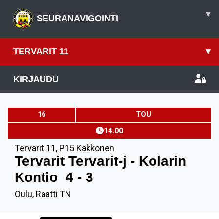
▾
SEURANAVIGOINTI
TERVARIT 11
▾
KIRJAUDU
16
TOU
14.00
Tervarit 11
,
P15 Kakkonen
Tervarit Tervarit-j - Kolarin
Kontio
4 - 3
Oulu, Raatti TN